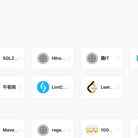
SQLZOO
Hihocoder
趣IT
牛客网
LintCode
LeetCode
Maven搜索
regex101
100素材网