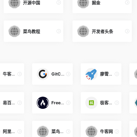
开源中国
掘金
菜鸟教程
开发者头条
牛客真题
GitChat
廖雪峰官网
易百教程
FreeCodeCamp
极客学院
阿里巴巴Java技术图谱
菜鸟教程
牛客网