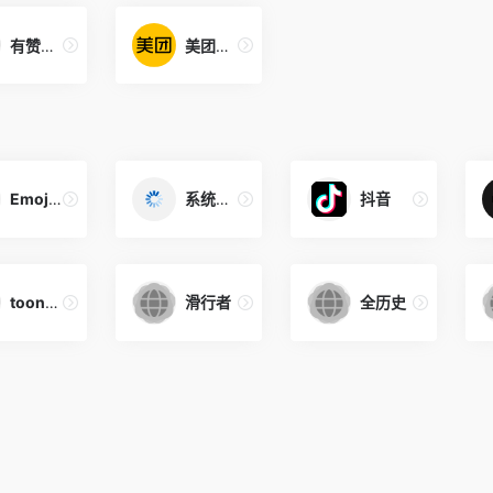
有赞技术团队
美团技术团队
Emoji表情搜索
系统伪装升级
抖音
toonme
滑行者
全历史