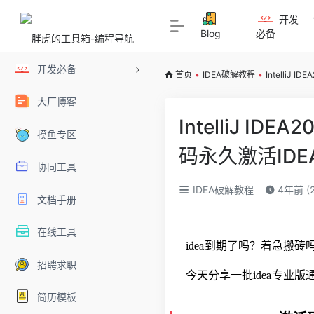
开发
Blog
必备
开发必备
首页
•
IDEA破解教程
•
IntelliJ 
大厂博客
IntelliJ ID
摸鱼专区
码永久激活IDE
协同工具
IDEA破解教程
4年前 (2
文档手册
在线工具
idea到期了吗？着急搬
招聘求职
今天分享一批idea专业
简历模板