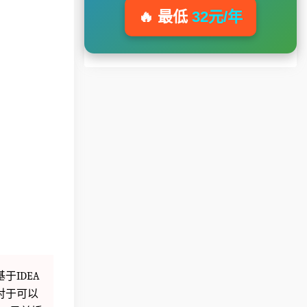
🔥 最低
32元/年
于IDEA
，对于可以