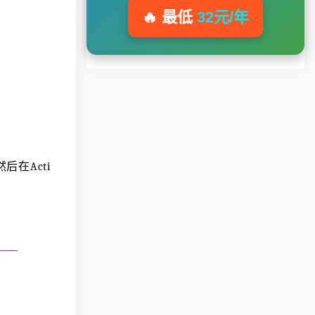
🔥 最低
32元/年
然后在Acti