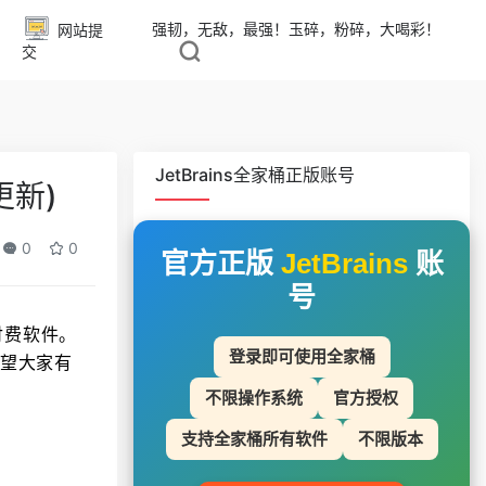
强韧，无敌，最强！玉碎，粉碎，大喝彩！
网站提
交
JetBrains全家桶正版账号
更新)
0
0
官方正版
JetBrains
账
号
是付费软件。
登录即可使用全家桶
是希望大家有
不限操作系统
官方授权
支持全家桶所有软件
不限版本