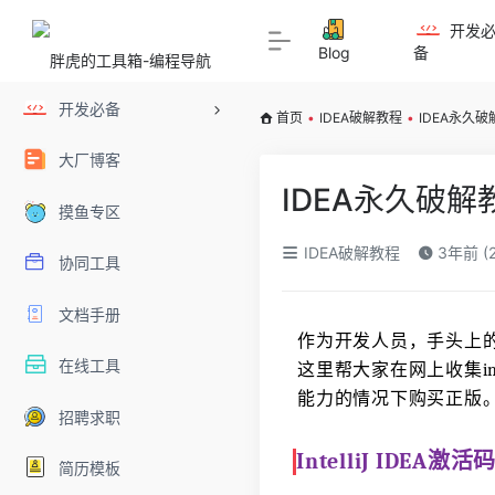
开发
Blog
备
开发必备
首页
•
IDEA破解教程
•
IDEA永久破解
大厂博客
IDEA永久破解教
摸鱼专区
IDEA破解教程
3年前 (2
协同工具
文档手册
作为开发人员，手头上的必备
在线工具
这里帮大家在网上收集int
能力的情况下购买正版
招聘求职
IntelliJ IDEA激
简历模板