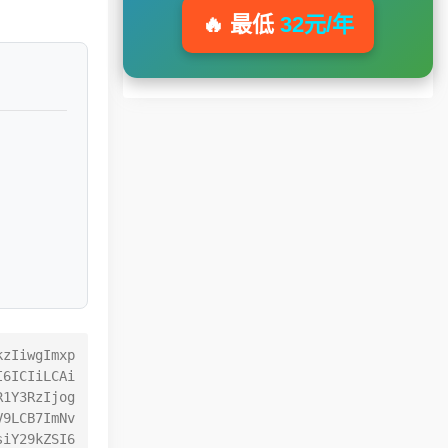
🔥 最低
32元/年
kzIiwgImxp
I6ICIiLCAi
R1Y3RzIjog
V9LCB7ImNv
siY29kZSI6