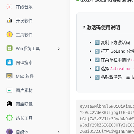
在线音乐
开发软件
? 激活码使用说明
工具软件
1️⃣ 复制下方激活码
Win系统工具
2️⃣ 打开 GoLand 软
3️⃣ 在菜单栏中选择
H
网盘搜索
4️⃣ 选择
Activation 
Mac 软件
5️⃣ 粘贴激活码，点
图片素材
图库壁纸
eyJsaWNlbnNlSWQiOiAiNE
Y2Vuc2VUeXBlIjogIlBFUl
站长工具
bGljZW5zZVJlc3RyaWN0aW
W3siY29kZSI6ICJHTyIsIC
ZGUiOiAiUlMwIiwgInBhaW
自媒体