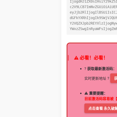
IjogdHJ1ZX0sIHsiY29kZS
c2V9LCB7ImNvZGUiOiAiUE
eyJjb2RlIjogIlBSUiIsIC
dGFkYXRhIjogIk9SWjVJQU
Y2VQZXJpb2REYXlzIjogNy
YWxzZSwgInRyaWFsIjogZm
⚠️ 必看！必看！
?
获取最新激活码：
实时更新地址 ?
⚠️
重要提醒：
目前激活码容易被
点击查看 永久破