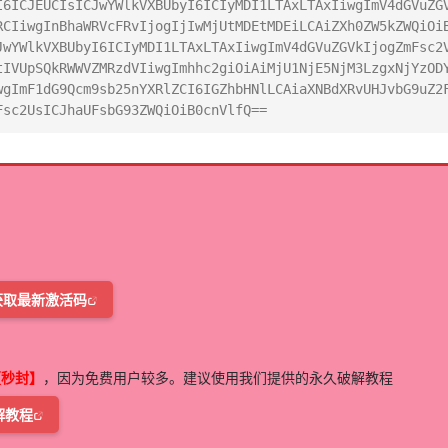
I6ICJEUCIsICJwYWlkVXBUbyI6ICIyMDI1LTAxLTAxIiwgImV4dGVuZG
RCIiwgInBhaWRVcFRvIjogIjIwMjUtMDEtMDEiLCAiZXh0ZW5kZWQiOi
JwYWlkVXBUbyI6ICIyMDI1LTAxLTAxIiwgImV4dGVuZGVkIjogZmFsc2
tIVUpSQkRWWVZMRzdVIiwgImhhc2giOiAiMjU1NjE5NjM3LzgxNjYzOD
wgImF1dG9Qcm9sb25nYXRlZCI6IGZhbHNlLCAiaXNBdXRvUHJvbG9uZ2
Fsc2UsICJhaUFsbG93ZWQiOiB0cnVlfQ==
获取最新激活码
【秒封】
，因为免费用户较多。建议使用我们提供的永久破解教程
解教程