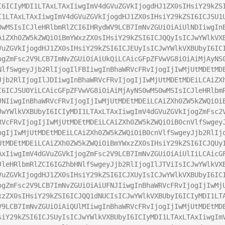
I6ICIyMDI1LTAxLTAxIiwgImV4dGVuZGVkIjogdHJ1ZX0sIHsiY29kZS
I1LTAxLTAxIiwgImV4dGVuZGVkIjogdHJ1ZX0sIHsiY29kZSI6ICJSU1
0wMSIsICJleHRlbmRlZCI6IHRydWV9LCB7ImNvZGUiOiAiUlNDIiwgIn
AiZXh0ZW5kZWQiOiBmYWxzZX0sIHsiY29kZSI6ICJQQyIsICJwYWlkVX
VuZGVkIjogdHJ1ZX0sIHsiY29kZSI6ICJEUyIsICJwYWlkVXBUbyI6IC
ogZmFsc2V9LCB7ImNvZGUiOiAiUkQiLCAicGFpZFVwVG8iOiAiMjAyNS
NlfSwgeyJjb2RlIjogIlFBIiwgInBhaWRVcFRvIjogIjIwMjUtMDEtMD
Jjb2RlIjogIlJDIiwgInBhaWRVcFRvIjogIjIwMjUtMDEtMDEiLCAiZX
I6ICJSU0YiLCAicGFpZFVwVG8iOiAiMjAyNS0wMS0wMSIsICJleHRlbm
JNIiwgInBhaWRVcFRvIjogIjIwMjUtMDEtMDEiLCAiZXh0ZW5kZWQiOi
JwYWlkVXBUbyI6ICIyMDI1LTAxLTAxIiwgImV4dGVuZGVkIjogZmFsc2
RVcFRvIjogIjIwMjUtMDEtMDEiLCAiZXh0ZW5kZWQiOiB0cnVlfSwgey
ogIjIwMjUtMDEtMDEiLCAiZXh0ZW5kZWQiOiB0cnVlfSwgeyJjb2RlIj
UtMDEtMDEiLCAiZXh0ZW5kZWQiOiBmYWxzZX0sIHsiY29kZSI6ICJQUy
AxIiwgImV4dGVuZGVkIjogZmFsc2V9LCB7ImNvZGUiOiAiUlIiLCAicG
JleHRlbmRlZCI6IGZhbHNlfSwgeyJjb2RlIjogIlJTViIsICJwYWlkVX
VuZGVkIjogdHJ1ZX0sIHsiY29kZSI6ICJXUyIsICJwYWlkVXBUbyI6IC
ogZmFsc2V9LCB7ImNvZGUiOiAiUFNJIiwgInBhaWRVcFRvIjogIjIwMj
xzZX0sIHsiY29kZSI6ICJQQ1dNUCIsICJwYWlkVXBUbyI6ICIyMDI1LT
V9LCB7ImNvZGUiOiAiQUlMIiwgInBhaWRVcFRvIjogIjIwMjUtMDEtMD
siY29kZSI6ICJSUyIsICJwYWlkVXBUbyI6ICIyMDI1LTAxLTAxIiwgIm