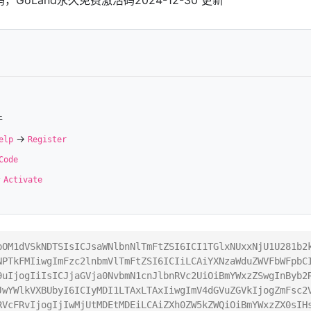
件
->
elp
Register
Code
击
Activate
pOM1dVSkNDTSIsICJsaWNlbnNlTmFtZSI6ICI1TGlxNUxxNjU1U281b2
NPTkFMIiwgImFzc2lnbmVlTmFtZSI6ICIiLCAiYXNzaWduZWVFbWFpbC
9uIjogIiIsICJjaGVja0NvbmN1cnJlbnRVc2UiOiBmYWxzZSwgInByb2
JwYWlkVXBUbyI6ICIyMDI1LTAxLTAxIiwgImV4dGVuZGVkIjogZmFsc2
RVcFRvIjogIjIwMjUtMDEtMDEiLCAiZXh0ZW5kZWQiOiBmYWxzZX0sIH