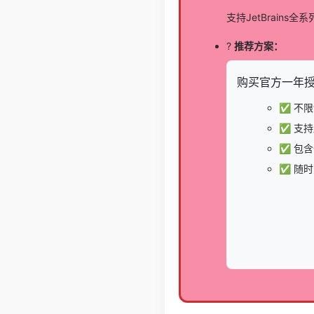
支持JetBrains全
?
推荐方案：
购买官方一年授权
✅ 不
✅ 支
✅ 包
✅ 随