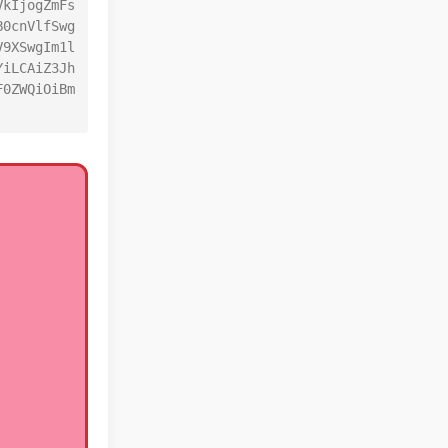
VkIjogZmFs
B0cnVlfSwg
V9XSwgIm1l
YiLCAiZ3Jh
F0ZWQiOiBm