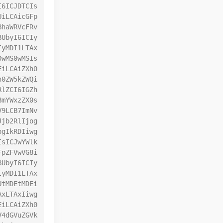
I6ICJDTCIs
UiLCAicGFp
BhaWRVcFRv
BUbyI6ICIy
IyMDI1LTAx
0wMS0wMSIs
EiLCAiZXh0
h0ZW5kZWQi
RlZCI6IGZh
BmYWxzZX0s
V9LCB7ImNv
Jjb2RlIjog
ogIkRDIiwg
IsICJwYWlk
FpZFVwVG8i
BUbyI6ICIy
IyMDI1LTAx
UtMDEtMDEi
AxLTAxIiwg
EiLCAiZXh0
V4dGVuZGVk