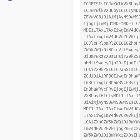
ICJETSIsICJwYWlkVXBUby
ICJwYWlkVXBUbyI6ICIyMD
ZFVwVG8iOiAiMjAyNS0wMS
IjogIjIwMjUtMDEtMDEiLC
MDI1LTAxLTAxIiwgImV4dG
LTAxIiwgImV4dGVuZGVkIj
ICJleHRlbmRlZCI6IGZhbH
ZW5kZWQiOiB0cnVlfSwgey
OiBmYWxzZX0sIHsiY29kZS
bHNlfSwgeyJjb2RlIjogIl
IHsiY29kZSI6ICJJSSIsIC
ZGUiOiAiRFBOIiwgInBhaW
IkRCIiwgInBhaWRVcFRvIj
InBhaWRVcFRvIjogIjIwMj
VXBUbyI6ICIyMDI1LTAxLT
OiAiMjAyNS0wMS0wMSIsIC
MDI1LTAxLTAxIiwgImV4dG
LTAxIiwgImV4dGVuZGVkIj
LCAiZXh0ZW5kZWQiOiBmYW
ImV4dGVuZGVkIjogZmFsc2
ZW5kZWQiOiBmYWxzZX0sIH