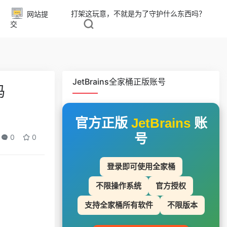
打架这玩意，不就是为了守护什么东西吗？
网站提
交
JetBrains全家桶正版账号
码
官方正版
JetBrains
账
号
0
0
登录即可使用全家桶
不限操作系统
官方授权
支持全家桶所有软件
不限版本