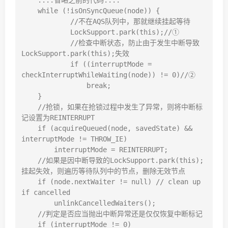
    ....省略之前的代码....

    while (!isOnSyncQueue(node)) {

            //不在AQS队列中，那就继续挂起等待

            LockSupport.park(this);//①

            //检查中断状态，防止由于发生中断导致
LockSupport.park(this);失效

            if ((interruptMode = 
checkInterruptWhileWaiting(node)) != 0)//②

                break;

    }

    //抢锁，如果在抢锁过程中发生了异常，则将中断标
记设置为REINTERRUPT

    if (acquireQueued(node, savedState) && 
interruptMode != THROW_IE)

        interruptMode = REINTERRUPT;

    //如果是因中断导致的LockSupport.park(this);
挂起失效，则遍历等待队列中的节点，删除无效节点

    if (node.nextWaiter != null) // clean up 
if cancelled

        unlinkCancelledWaiters();

    //判定是否应当抛出中断异常还是仅仅恢复中断标记

    if (interruptMode != 0)
