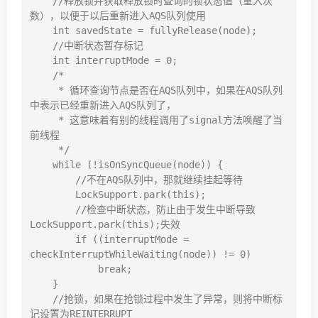
    //释放锁并获取释放锁时查询的锁状态值（重入次
数），以便于以后重新进入AQS队列使用

    int savedState = fullyRelease(node);

    //中断状态暂存标记

    int interruptMode = 0;

    /*

     * 循环查询节点是否在AQS队列中，如果在AQS队列
中表示已经重新进入AQS队列了，

     * 这意味着有别的线程调用了signal方法唤醒了当
前线程

     */

    while (!isOnSyncQueue(node)) {

        //不在AQS队列中，那就继续挂起等待

        LockSupport.park(this);

        //检查中断状态，防止由于发生中断导致
LockSupport.park(this);失效

        if ((interruptMode = 
checkInterruptWhileWaiting(node)) != 0)

            break;

    }

    //抢锁，如果在抢锁过程中发生了异常，则将中断标
记设置为REINTERRUPT
