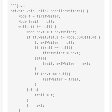
```java

private void unlinkCancelledWaiters() {

    Node t = firstWaiter;

    Node trail = null;

    while (t != null) {

        Node next = t.nextWaiter;

        if (t.waitStatus != Node.CONDITION) {

            t.nextWaiter = null;

            if (trail == null){

                firstWaiter = next;

            }else{

                trail.nextWaiter = next;

            }

            if (next == null){

                lastWaiter = trail;

            }

        }else{

            trail = t;

        }

        t = next;

    }
