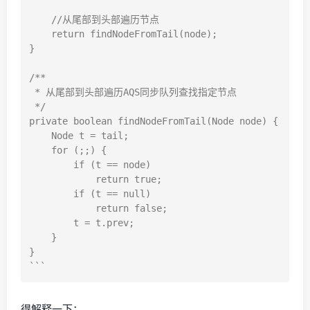
    //从尾部到头部遍历节点

    return findNodeFromTail(node);

}

/**

 * 从尾部到头部遍历AQS同步队列查找指定节点

 */

private boolean findNodeFromTail(Node node) {

    Node t = tail;

    for (;;) {

        if (t == node)

            return true;

        if (t == null)

            return false;

        t = t.prev;

    }

}

得解释一下：