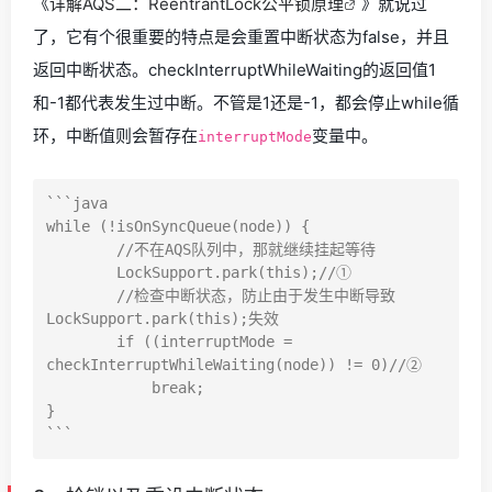
《
详解AQS二：ReentrantLock公平锁原理
》就说过
了，它有个很重要的特点是会重置中断状态为false，并且
返回中断状态。checkInterruptWhileWaiting的返回值1
和-1都代表发生过中断。不管是1还是-1，都会停止while循
环，中断值则会暂存在
变量中。
interruptMode
```java

while (!isOnSyncQueue(node)) {

        //不在AQS队列中，那就继续挂起等待

        LockSupport.park(this);//①

        //检查中断状态，防止由于发生中断导致
LockSupport.park(this);失效

        if ((interruptMode = 
checkInterruptWhileWaiting(node)) != 0)//②

            break;

}
