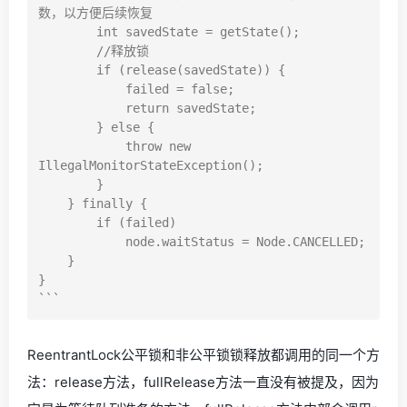
数，以方便后续恢复

        int savedState = getState();

        //释放锁

        if (release(savedState)) {

            failed = false;

            return savedState;

        } else {

            throw new 
IllegalMonitorStateException();

        }

    } finally {

        if (failed)

            node.waitStatus = Node.CANCELLED;

    }

}

ReentrantLock公平锁和非公平锁锁释放都调用的同一个方
法：release方法，fullRelease方法一直没有被提及，因为