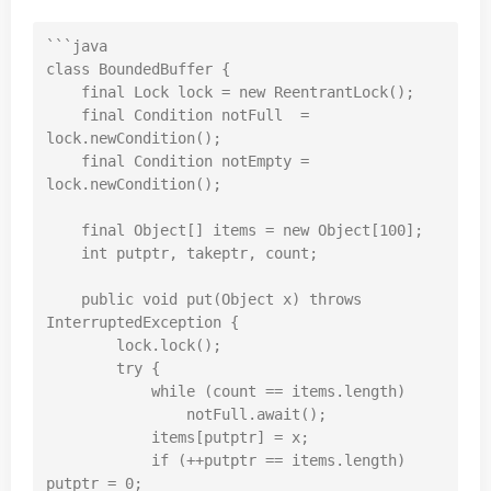
```java

class BoundedBuffer {

    final Lock lock = new ReentrantLock();

    final Condition notFull  = 
lock.newCondition();

    final Condition notEmpty = 
lock.newCondition();

    final Object[] items = new Object[100];

    int putptr, takeptr, count;

    public void put(Object x) throws 
InterruptedException {

        lock.lock();

        try {

            while (count == items.length)

                notFull.await();

            items[putptr] = x;

            if (++putptr == items.length) 
putptr = 0;
