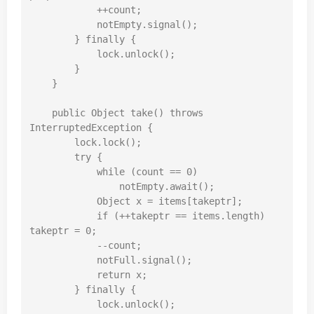
            ++count;

            notEmpty.signal();

        } finally {

            lock.unlock();

        }

    }

    public Object take() throws 
InterruptedException {

        lock.lock();

        try {

            while (count == 0)

                notEmpty.await();

            Object x = items[takeptr];

            if (++takeptr == items.length) 
takeptr = 0;

            --count;

            notFull.signal();

            return x;

        } finally {

            lock.unlock();
