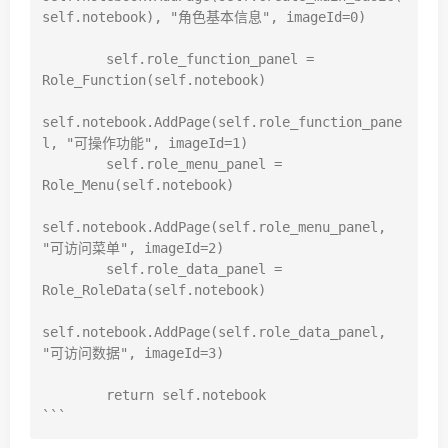
self.notebook), "角色基本信息", imageId=0)

        self.role_function_panel = 
Role_Function(self.notebook)

self.notebook.AddPage(self.role_function_pane
l, "可操作功能", imageId=1)

        self.role_menu_panel = 
Role_Menu(self.notebook)

self.notebook.AddPage(self.role_menu_panel, 
"可访问菜单", imageId=2)

        self.role_data_panel = 
Role_RoleData(self.notebook)

self.notebook.AddPage(self.role_data_panel, 
"可访问数据", imageId=3)

        return self.notebook
