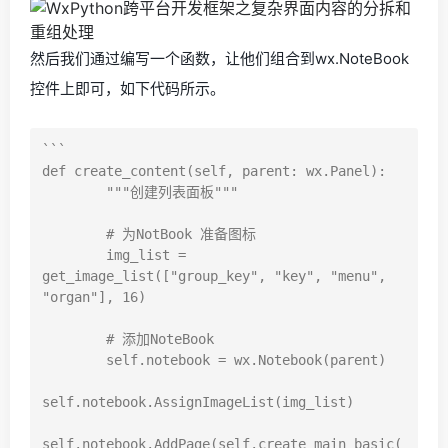
然后我们通过编写一个函数，让他们组合到wx.NoteBook
控件上即可，如下代码所示。
```

def create_content(self, parent: wx.Panel):

        """创建列表面板"""

        # 为NotBook 准备图标

        img_list = 
get_image_list(["group_key", "key", "menu", 
"organ"], 16)

        # 添加NoteBook

        self.notebook = wx.Notebook(parent)

self.notebook.AssignImageList(img_list)

self.notebook.AddPage(self.create_main_basic(