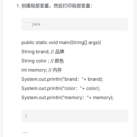
创建局部变量，然后打印局部变量：
public static void main(String[] args){
String brand; // 品牌
String color ; // 颜色
int memory; // 内存
System.out.println("brand："+ brand);
System.out.println("color："+ color);
System.out.println("memory："+ memory);
```