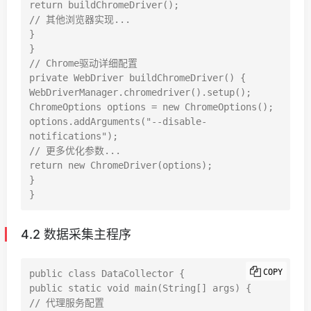
return buildChromeDriver();

// 其他浏览器实现...

}

}

// Chrome驱动详细配置

private WebDriver buildChromeDriver() {

WebDriverManager.chromedriver().setup();

ChromeOptions options = new ChromeOptions();

options.addArguments("--disable-
notifications");

// 更多优化参数...

return new ChromeDriver(options);

}

4.2 数据采集主程序
COPY
public class DataCollector {

public static void main(String[] args) {

// 代理服务配置
