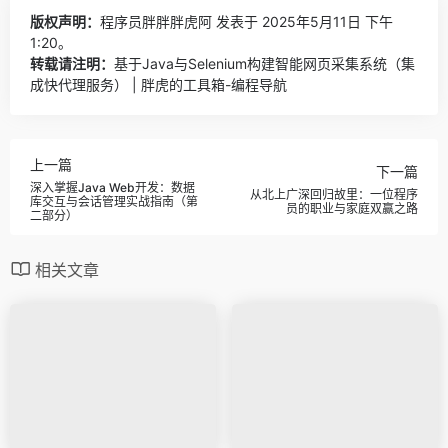
版权声明：
程序员胖胖胖虎阿
发表于 2025年5月11日 下午
1:20。
转载请注明：
基于Java与Selenium构建智能网页采集系统（集
成快代理服务） | 胖虎的工具箱-编程导航
上一篇
下一篇
深入掌握Java Web开发：数据
从北上广深回归故里：一位程序
库交互与会话管理实战指南（第
员的职业与家庭双赢之路
二部分）
相关文章