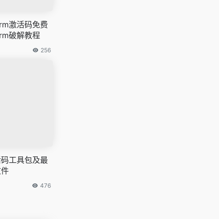
arm激活码免费
arm破解教程
256
激活码工具包及最
文件
476