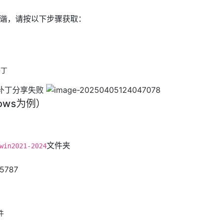
谐，请按以下步骤获取：
补丁
ows为例）
文件夹
win2021-2024
件