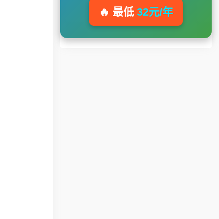
🔥 最低
32元/年