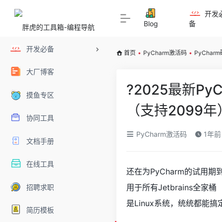
开发
Blog
备
开发必备
首页
•
PyCharm激活码
•
PyChar
大厂博客
?2025最新P
摸鱼专区
（支持2099年
协同工具
PyCharm激活码
1年前 
文档手册
在线工具
还在为PyCharm的试用期
用于所有Jetbrains全家桶（
招聘求职
是Linux系统，统统都能搞
简历模板