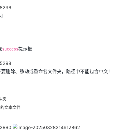
可
现
提示框
success
不要删除、移动或重命名文件夹，路径中不能包含中文！
件夹
名的文本文件