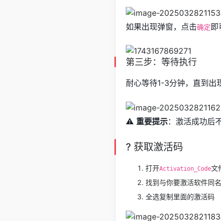
如果出现弹窗，点击
即
确定
第三步：等待执行
耐心等待1-3分钟，直到出
⚠️
重要提示
：激活成功后
? 获取激活码
打开
文
Activation_Code
找到与你要激活软件同
全选复制里面的激活码