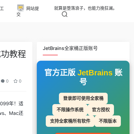
就算是堕落浪子，也能力挽狂澜。
工
网站提
交
JetBrains全家桶正版账号
成功教程
官方正版
JetBrains
账
号
0
0
登录即可使用全家桶
099年！适
不限操作系统
官方授权
ws、Mac还
支持全家桶所有软件
不限版本