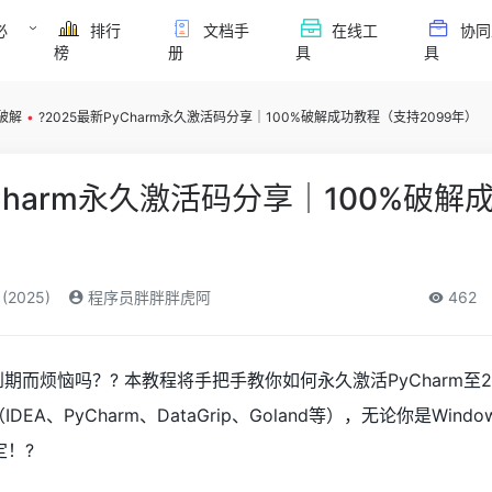
必
排行
文档手
在线工
协同
榜
册
具
具
m破解
•
?2025最新PyCharm永久激活码分享｜100%破解成功教程（支持2099年）
yCharm永久激活码分享｜100%破解
）
(2025)
程序员胖胖胖虎阿
462
到期而烦恼吗？? 本教程将手把手教你如何永久激活PyCharm至2
IDEA、PyCharm、DataGrip、Goland等），无论你是Windo
定！?