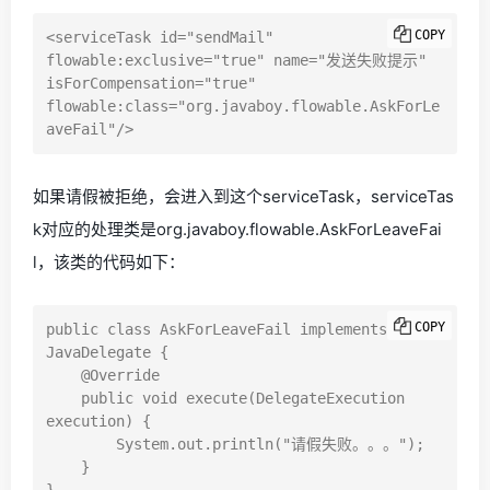
COPY
<serviceTask id="sendMail" 
flowable:exclusive="true" name="发送失败提示" 
isForCompensation="true" 
flowable:class="org.javaboy.flowable.AskForLe
如果请假被拒绝，会进入到这个serviceTask，serviceTas
k对应的处理类是org.javaboy.flowable.AskForLeaveFai
l，该类的代码如下：
COPY
public class AskForLeaveFail implements 
JavaDelegate {

    @Override

    public void execute(DelegateExecution 
execution) {

        System.out.println("请假失败。。。");

    }
