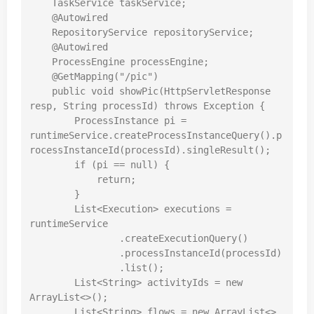
    TaskService taskService;

    @Autowired

    RepositoryService repositoryService;

    @Autowired

    ProcessEngine processEngine;

    @GetMapping("/pic")

    public void showPic(HttpServletResponse 
resp, String processId) throws Exception {

        ProcessInstance pi = 
runtimeService.createProcessInstanceQuery().p
rocessInstanceId(processId).singleResult();

        if (pi == null) {

            return;

        }

        List<Execution> executions = 
runtimeService

                .createExecutionQuery()

                .processInstanceId(processId)

                .list();

        List<String> activityIds = new 
ArrayList<>();

        List<String> flows = new ArrayList<>