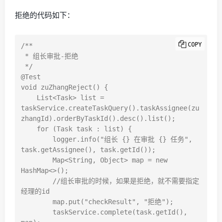
拒绝的代码如下：
COPY
/**

 * 组长审批-拒绝

 */

@Test

void zuZhangReject() {

    List<Task> list = 
taskService.createTaskQuery().taskAssignee(zu
zhangId).orderByTaskId().desc().list();

    for (Task task : list) {

        logger.info("组长 {} 在审批 {} 任务", 
task.getAssignee(), task.getId());

        Map<String, Object> map = new 
HashMap<>();

        //组长审批的时候，如果是拒绝，就不需要指定
经理的id

        map.put("checkResult", "拒绝");

        taskService.complete(task.getId(), 