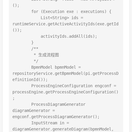
();

        for (Execution exe : executions) {

            List<String> ids = 
runtimeService.getActiveActivityIds(exe.getId
());

            activityIds.addAll(ids);

        }

        /**

         * 生成流程图

         */

        BpmnModel bpmnModel = 
repositoryService.getBpmnModel(pi.getProcessD
efinitionId());

        ProcessEngineConfiguration engconf = 
processEngine.getProcessEngineConfiguration()
;

        ProcessDiagramGenerator 
diagramGenerator = 
engconf.getProcessDiagramGenerator();

        InputStream in = 
diagramGenerator.generateDiagram(bpmnModel, 