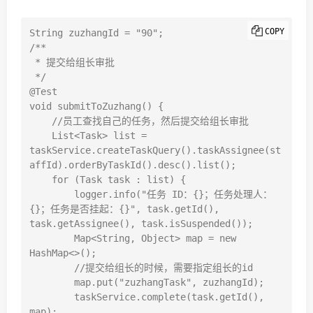
COPY
String zuzhangId = "90";

/**

 * 提交给组长审批

 */

@Test

void submitToZuzhang() {

    //员工查找自己的任务，然后提交给组长审批

    List<Task> list = 
taskService.createTaskQuery().taskAssignee(st
affId).orderByTaskId().desc().list();

    for (Task task : list) {

        logger.info("任务 ID：{}；任务处理人：
{}；任务是否挂起：{}", task.getId(), 
task.getAssignee(), task.isSuspended());

        Map<String, Object> map = new 
HashMap<>();

        //提交给组长的时候，需要指定组长的id

        map.put("zuzhangTask", zuzhangId);

        taskService.complete(task.getId(), 
map);
