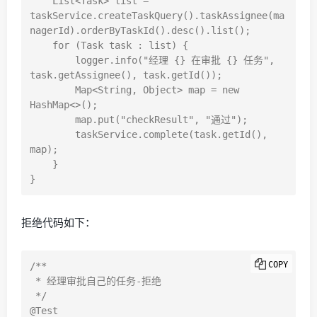
    List<Task> list = 
taskService.createTaskQuery().taskAssignee(ma
nagerId).orderByTaskId().desc().list();

    for (Task task : list) {

        logger.info("经理 {} 在审批 {} 任务", 
task.getAssignee(), task.getId());

        Map<String, Object> map = new 
HashMap<>();

        map.put("checkResult", "通过");

        taskService.complete(task.getId(), 
map);

    }

拒绝代码如下：
COPY
/**

 * 经理审批自己的任务-拒绝

 */

@Test
