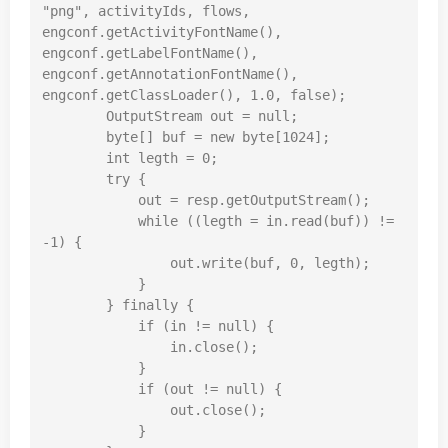
"png", activityIds, flows, 
engconf.getActivityFontName(), 
engconf.getLabelFontName(), 
engconf.getAnnotationFontName(), 
engconf.getClassLoader(), 1.0, false);

        OutputStream out = null;

        byte[] buf = new byte[1024];

        int legth = 0;

        try {

            out = resp.getOutputStream();

            while ((legth = in.read(buf)) != 
-1) {

                out.write(buf, 0, legth);

            }

        } finally {

            if (in != null) {

                in.close();

            }

            if (out != null) {

                out.close();

            }
