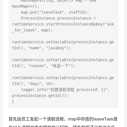
    HashMap<String, Object> map = new 
HashMap<>();

    map.put("leaveTask", staffId);

    ProcessInstance processInstance = 
runtimeService.startProcessInstanceByKey("ask
_for_leave", map);

runtimeService.setVariable(processInstance.ge
tId(), "name", "javaboy");

runtimeService.setVariable(processInstance.ge
tId(), "reason", "休息一下");

runtimeService.setVariable(processInstance.ge
tId(), "days", 10);

    logger.info("创建请假流程 processId：{}", 
processInstance.getId());

首先由员工发起一个请假流程，map中存放的leaveTask是