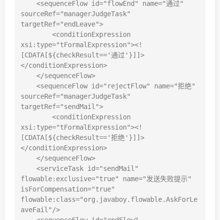
    <sequenceFlow id="flowEnd" name="通过" 
sourceRef="managerJudgeTask" 
targetRef="endLeave">

        <conditionExpression 
xsi:type="tFormalExpression"><!
[CDATA[${checkResult=='通过'}]]>
</conditionExpression>

    </sequenceFlow>

    <sequenceFlow id="rejectFlow" name="拒绝" 
sourceRef="managerJudgeTask" 
targetRef="sendMail">

        <conditionExpression 
xsi:type="tFormalExpression"><!
[CDATA[${checkResult=='拒绝'}]]>
</conditionExpression>

    </sequenceFlow>

    <serviceTask id="sendMail" 
flowable:exclusive="true" name="发送失败提示" 
isForCompensation="true" 
flowable:class="org.javaboy.flowable.AskForLe
aveFail"/>
