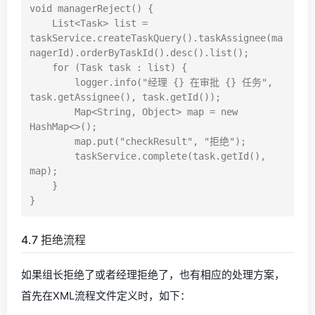
void managerReject() {

    List<Task> list = 
taskService.createTaskQuery().taskAssignee(ma
nagerId).orderByTaskId().desc().list();

    for (Task task : list) {

        logger.info("经理 {} 在审批 {} 任务", 
task.getAssignee(), task.getId());

        Map<String, Object> map = new 
HashMap<>();

        map.put("checkResult", "拒绝");

        taskService.complete(task.getId(), 
map);

    }

4.7 拒绝流程
如果组长拒绝了或者经理拒绝了，也有相应的处理方案，
首先在XML流程文件定义时，如下：