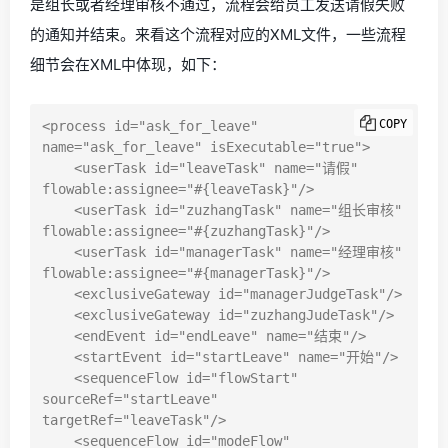
是组长或者经理审核不通过，流程会给员工发送请假失败
的通知并结束。来看这个流程对应的XML文件，一些流程
细节会在XML中体现，如下：
COPY
<process id="ask_for_leave" 
name="ask_for_leave" isExecutable="true">

    <userTask id="leaveTask" name="请假" 
flowable:assignee="#{leaveTask}"/>

    <userTask id="zuzhangTask" name="组长审核" 
flowable:assignee="#{zuzhangTask}"/>

    <userTask id="managerTask" name="经理审核" 
flowable:assignee="#{managerTask}"/>

    <exclusiveGateway id="managerJudgeTask"/>

    <exclusiveGateway id="zuzhangJudeTask"/>

    <endEvent id="endLeave" name="结束"/>

    <startEvent id="startLeave" name="开始"/>

    <sequenceFlow id="flowStart" 
sourceRef="startLeave" 
targetRef="leaveTask"/>

    <sequenceFlow id="modeFlow" 