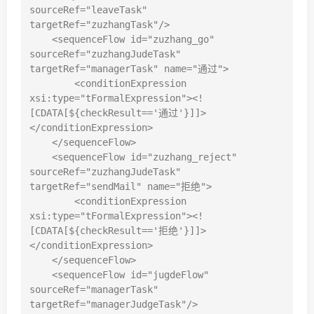
sourceRef="leaveTask" 
targetRef="zuzhangTask"/>

    <sequenceFlow id="zuzhang_go" 
sourceRef="zuzhangJudeTask" 
targetRef="managerTask" name="通过">

        <conditionExpression 
xsi:type="tFormalExpression"><!
[CDATA[${checkResult=='通过'}]]>
</conditionExpression>

    </sequenceFlow>

    <sequenceFlow id="zuzhang_reject" 
sourceRef="zuzhangJudeTask" 
targetRef="sendMail" name="拒绝">

        <conditionExpression 
xsi:type="tFormalExpression"><!
[CDATA[${checkResult=='拒绝'}]]>
</conditionExpression>

    </sequenceFlow>

    <sequenceFlow id="jugdeFlow" 
sourceRef="managerTask" 
targetRef="managerJudgeTask"/>
