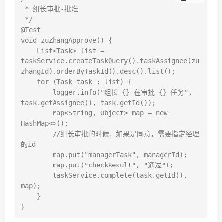
 * 组长审批-批准

 */

@Test

void zuZhangApprove() {

    List<Task> list = 
taskService.createTaskQuery().taskAssignee(zu
zhangId).orderByTaskId().desc().list();

    for (Task task : list) {

        logger.info("组长 {} 在审批 {} 任务", 
task.getAssignee(), task.getId());

        Map<String, Object> map = new 
HashMap<>();

        //组长审批的时候，如果是同意，需要指定经理
的id

        map.put("managerTask", managerId);

        map.put("checkResult", "通过");

        taskService.complete(task.getId(), 
map);

    }
