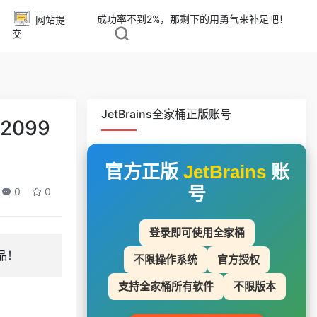
成功率不到2%，那剩下的用勇气来补足吧！
网站提
交
JetBrains全家桶正版账号
2099
官方正版
JetBrains
账
号
0
0
登录即可使用全家桶
产品！
不限操作系统
官方授权
支持全家桶所有软件
不限版本