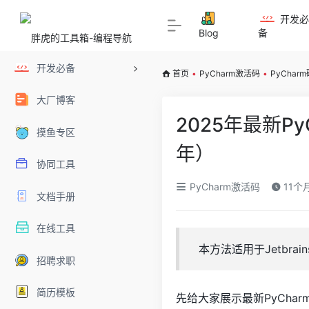
开发
Blog
备
开发必备
首页
•
PyCharm激活码
•
PyChar
大厂博客
2025年最新P
摸鱼专区
年）
协同工具
PyCharm激活码
11个
文档手册
在线工具
本方法适用于Jetbrai
招聘求职
简历模板
先给大家展示最新PyCha