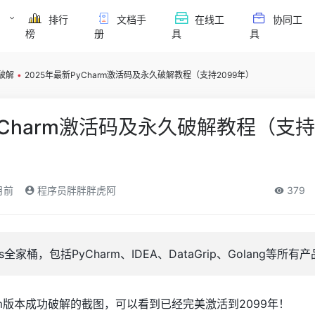
必
排行
文档手
在线工
协同工
榜
册
具
具
m破解
•
2025年最新PyCharm激活码及永久破解教程（支持2099年）
yCharm激活码及永久破解教程（支持
月前
程序员胖胖胖虎阿
379
ns全家桶，包括PyCharm、IDEA、DataGrip、Golang等所有
rm版本成功破解的截图，可以看到已经完美激活到2099年！