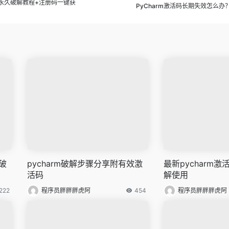
 | 永久破解教程+注册码一键获
PyCharm激活码长期失效怎么
破
pycharm破解步骤分享附有效激
最新pycharm
活码
解使用
222
程序员胖胖胖虎阿
454
程序员胖胖胖虎阿