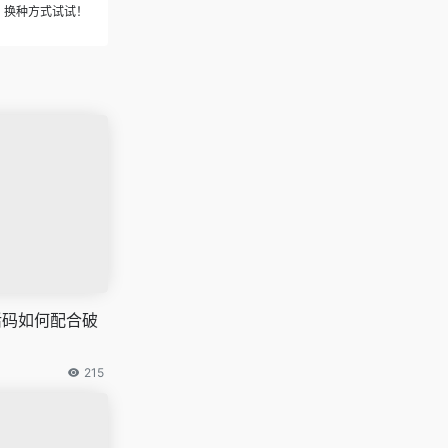
办？换种方式试试！
激活码如何配合破
215