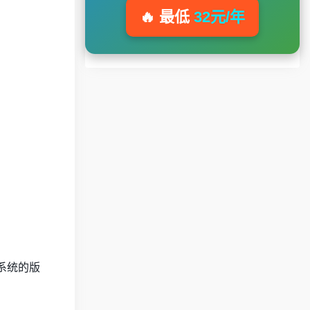
🔥 最低
32元/年
合你系统的版