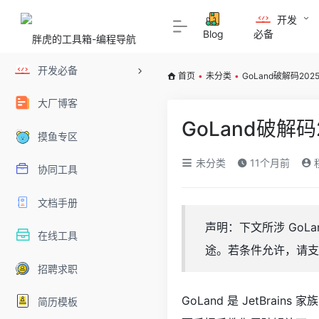
开发
Blog
必备
开发必备
首页
•
未分类
•
GoLand破解码20
大厂博客
GoLand破解
摸鱼专区
未分类
11个月前
协同工具
文档手册
声明：下文所涉 Go
在线工具
途。若条件允许，请支
招聘求职
GoLand 是 JetBrain
简历模板