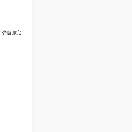
e” 弹窗即完