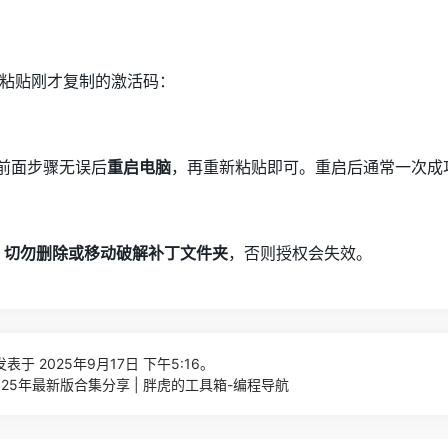
窗口粘贴刚才复制的激活码：
认前面步骤无误后
重启电脑
，再重新粘贴即可。重启后通常一次成
，
切勿删除或移动破解补丁文件夹
，否则授权会失效。
表于 2025年9月17日 下午5:16。
2025年最新版合集分享 | 胖虎的工具箱-编程导航