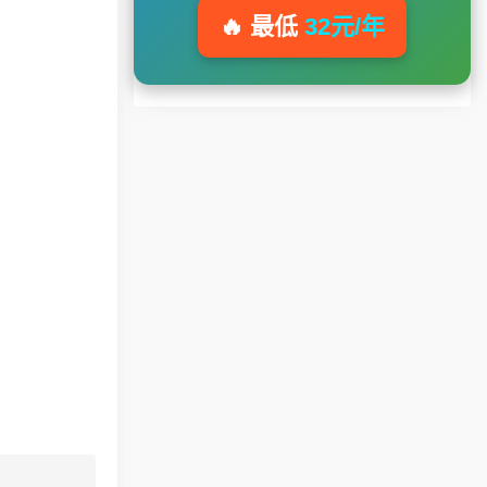
🔥 最低
32元/年