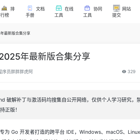
排
文档
在线
协同
网站
行榜
手册
工具
工具
提交
25年最新版合集分享
码2025年最新版合集分享
程序员胖胖胖虎阿
329
Land 破解补丁与激活码均搜集自公开网络，仅供个人学习研究，
持正版！
s 家族专为 Go 开发者打造的跨平台 IDE，Windows、macOS、Lin