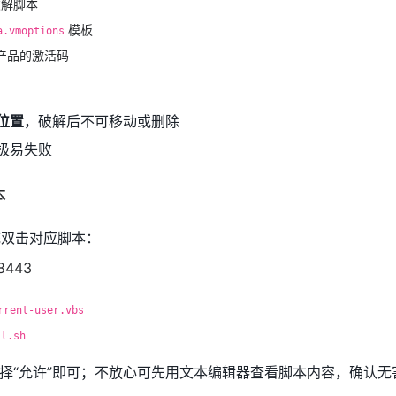
破解脚本
模板
a.vmoptions
：对应产品的激活码
位置
，破解后不可移动或删除
极易失败
本
双击对应脚本：
rrent-user.vbs
ll.sh
择“允许”即可；不放心可先用文本编辑器查看脚本内容，确认无