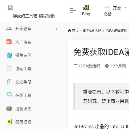
开发
Blog
必备
开发必备
首页
•
IDEA激活码
•
IDEA破解教程
大厂博客
免费获取IDE
摸鱼专区
IDEA激活码
11个月前
协同工具
文档手册
重要提示：以下教程中涉及
在线工具
习研究，禁止商业用途。若条件
招聘求职
简历模板
JetBrains 出品的 Intel