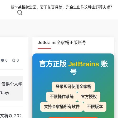
我李某相貌堂堂，妻子花容月貌，岂会生出你这种山野莽夫呢？
JetBrains全家桶正版账号
0
0
官方正版
JetBrains
账
号
道，仅供个人学
登录即可使用全家桶
buy/
不限操作系统
官方授权
支持全家桶所有软件
不限版本
。本文将以 202