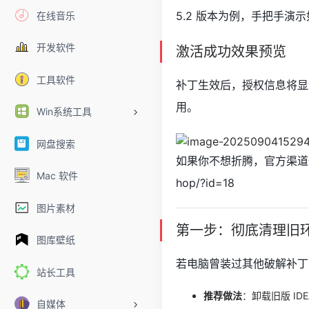
5.2 版本为例，手把手
在线音乐
开发软件
激活成功效果预览
工具软件
补丁生效后，授权信息将显示
用。
Win系统工具
网盘搜索
如果你不想折腾，官方渠道也提供低
Mac 软件
hop/?id=18
图片素材
第一步：彻底清理旧
图库壁纸
若电脑曾装过其他破解补丁
站长工具
推荐做法
：卸载旧版 I
自媒体