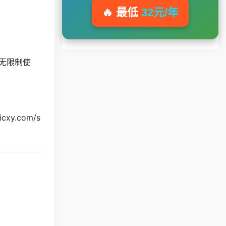
🔥 最低
32元/年
可无限制使
y.com/s