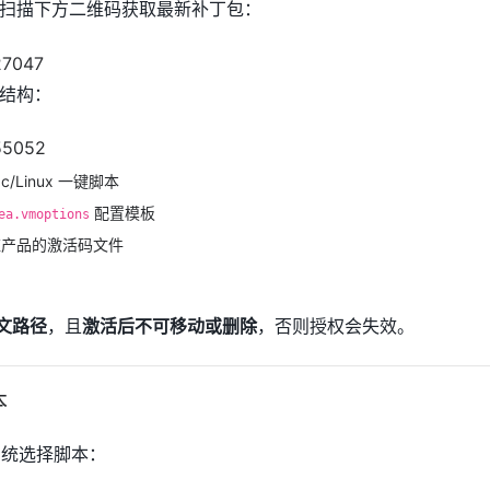
扫描下方二维码获取最新补丁包：
结构：
ac/Linux 一键脚本
配置模板
ea.vmoptions
应产品的激活码文件
文路径
，且
激活后不可移动或删除
，否则授权会失效。
本
统选择脚本：