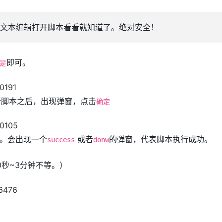
文本编辑打开脚本看看就知道了。绝对安全！
即可。
是
运行脚本之后，出现弹窗，点击
确定
。会出现一个
或者
的弹窗，代表脚本执行成功。
success
donw
0秒~3分钟不等。）