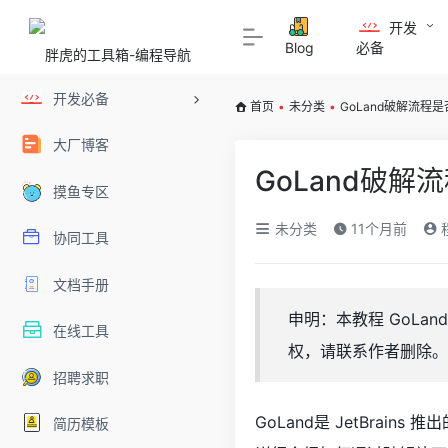
开发
Blog
必备
开发必备
首页
•
未分类
•
GoLand破解流
大厂博客
GoLand破
摸鱼专区
未分类
11个月前
协同工具
文档手册
申明：本教程 GoL
在线工具
权，请联系作者删除。
招聘求职
GoLand是 JetBrain
简历模板