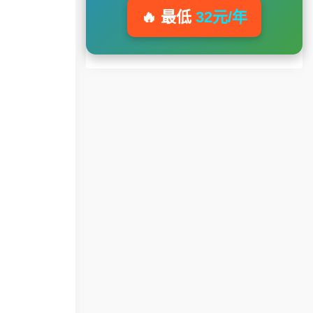
🔥 最低
32元/年
。