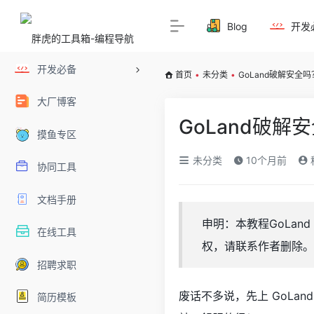
Blog
开发
开发必备
首页
•
未分类
•
GoLand破解安全
大厂博客
GoLand破
摸鱼专区
未分类
10个月前
协同工具
文档手册
申明：本教程GoLa
在线工具
权，请联系作者删除。
招聘求职
废话不多说，先上 GoLan
简历模板