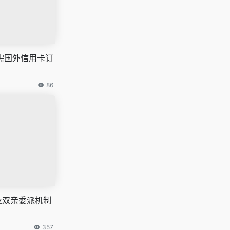
s无需国外信用卡订
86
及双亲委派机制
357