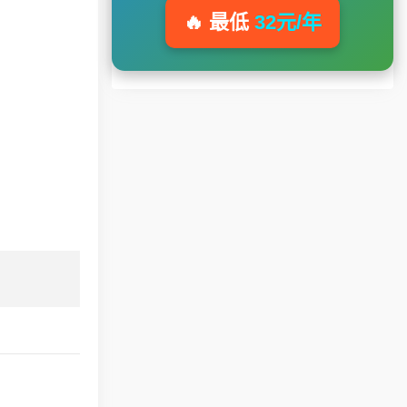
🔥 最低
32元/年