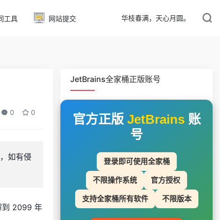
华枝春满，天心月圆。
同工具
网站提交
JetBrains全家桶正版账号
0
0
官方正版
JetBrains
账
号
用，如有侵
登录即可使用全家桶
不限操作系统
官方授权
支持全家桶所有软件
不限版本
 2099 年