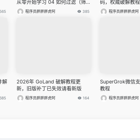
从零开始学习 04 如何过滤（筛
码，权威破解教程
选）数据库中的数据
565
程序员胖胖胖虎阿
385
程序员胖胖胖虎阿
件解
2026年 GoLand 破解教程更
SuperGrok微
新，旧版补丁已失效请看新版
教程
685
程序员胖胖胖虎阿
164
程序员胖胖胖虎阿