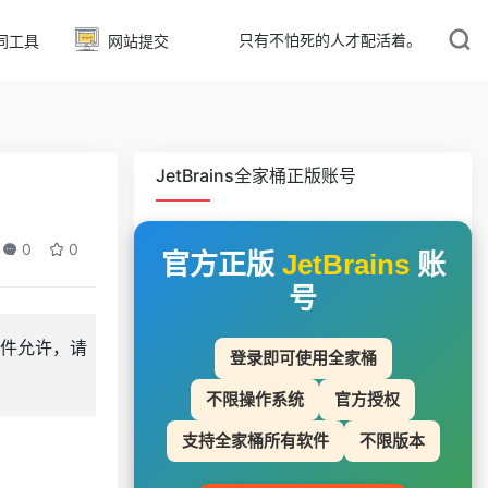
只有不怕死的人才配活着。
同工具
网站提交
JetBrains全家桶正版账号
0
0
官方正版
JetBrains
账
号
件允许，请
登录即可使用全家桶
不限操作系统
官方授权
支持全家桶所有软件
不限版本