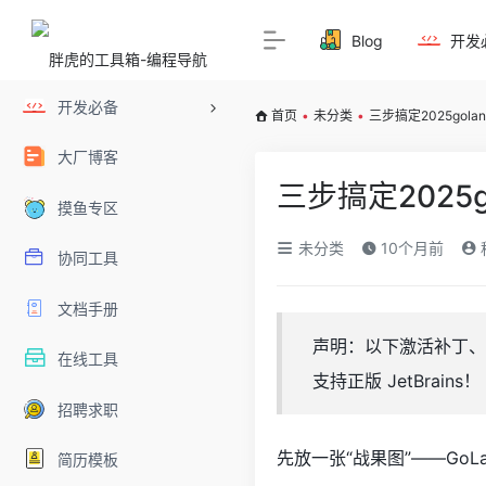
Blog
开发
开发必备
首页
•
未分类
•
三步搞定2025go
大厂博客
三步搞定2025
摸鱼专区
未分类
10个月前
协同工具
文档手册
声明：以下激活补丁、
在线工具
支持正版 JetBrains！
招聘求职
先放一张“战果图”——GoLan
简历模板