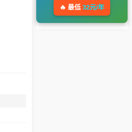
🔥 最低
32元/年