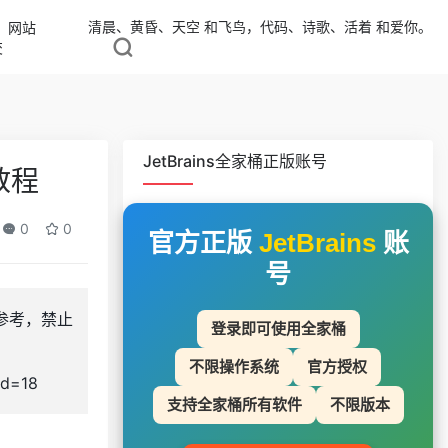
清晨、黄昏、天空 和飞鸟，代码、诗歌、活着 和爱你。
网站
交
JetBrains全家桶正版账号
教程
0
0
官方正版
JetBrains
账
号
习参考，禁止
登录即可使用全家桶
不限操作系统
官方授权
d=18
支持全家桶所有软件
不限版本