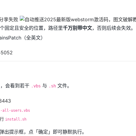
个固定且安全的位置，路径里
千万别带中文
，否则后续会失效。
ainsPatch（全英文）
，会看到若干
与
文件。
.vbs
.sh
l-all-users.vbs
执行
install.sh
双击后弹出提示框，点「确定」即可静默执行。