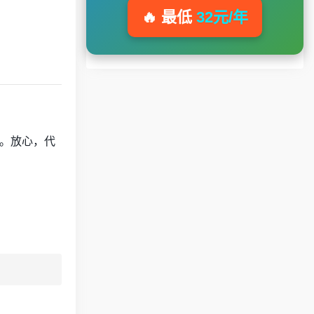
🔥 最低
32元/年
。放心，代