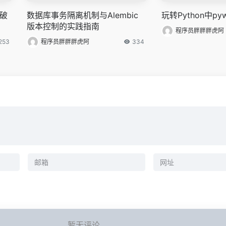
用破
数据库事务隔离机制与Alembic
玩转Python中py
版本控制的实践指南
程序员胖胖胖虎阿
253
程序员胖胖胖虎阿
334
暂无评论...