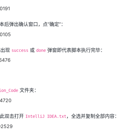
击脚本后弹出确认窗口，点“确定”：
，出现
或
弹窗即代表脚本执行完毕：
success
done
文件夹：
ion_Code
A，因此双击打开
，全选并复制全部内容：
IntelliJ IDEA.txt