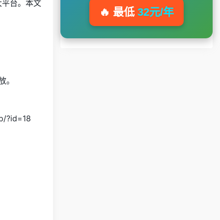
x 三大平台。本文
🔥 最低
32元/年
放。
?id=18