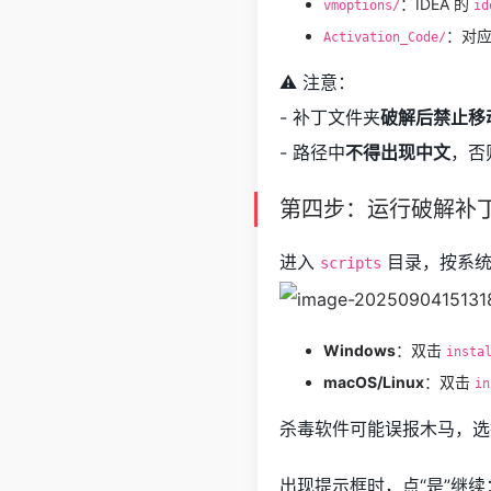
：IDEA 的
vmoptions/
id
：对
Activation_Code/
⚠️ 注意：
- 补丁文件夹
破解后禁止移
- 路径中
不得出现中文
，否
第四步：运行破解补
进入
目录，按系统
scripts
Windows
：双击
insta
macOS/Linux
：双击
in
杀毒软件可能误报木马，选
出现提示框时，点“是”继续