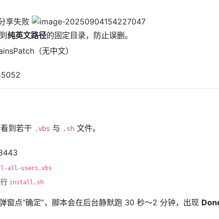
到
纯英文路径
的固定目录，防止误删。
ainsPatch（无中文）
会看到若干
与
文件。
.vbs
.sh
ll-all-users.vbs
执行
install.sh
击后弹窗点“确定”，脚本会在后台静默跑 30 秒～2 分钟，出现
Don