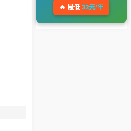
🔥 最低
32元/年