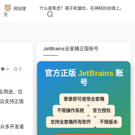
什么是焦虑？褶子和皱纹，在神经的丝绸上。
网站提
交
JetBrains全家桶正版账号
0
0
官方正版
JetBrains
账
号
业用途，仅
登录即可使用全家桶
议支持正版
不限操作系统
官方授权
支持全家桶所有软件
不限版本
成为众多开发者