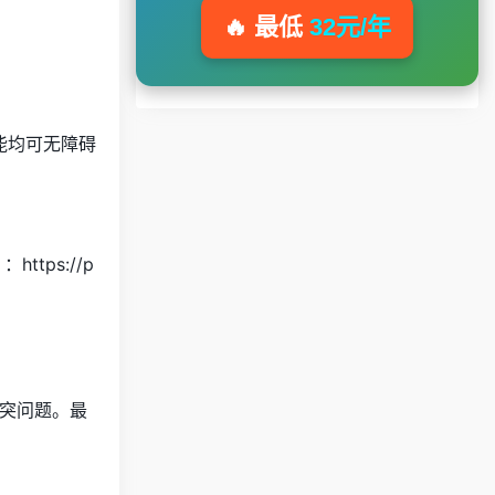
🔥 最低
32元/年
能均可无障碍
）
：https://p
突问题。最