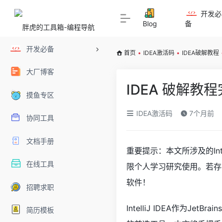
开发必
Blog
备
开发必备
首页
•
IDEA激活码
•
IDEA破解教程
大厂博客
IDEA 破解教
摸鱼专区
IDEA激活码
7个月前
协同工具
文档手册
重要提示：本文所涉及的Inte
在线工具
限个人学习研究使用。若存
软件！
招聘求职
IntelliJ IDEA作为
简历模板