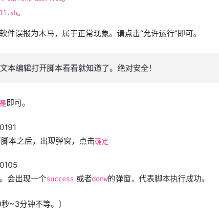
。
ll.sh
软件误报为木马，属于正常现象。请点击“允许运行”即可。
文本编辑打开脚本看看就知道了。绝对安全！
即可。
是
运行脚本之后，出现弹窗，点击
确定
。会出现一个
或者
的弹窗，代表脚本执行成功。
success
donw
0秒~3分钟不等。）