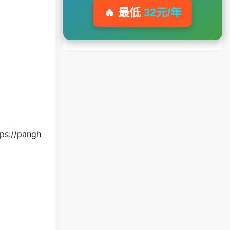
🔥 最低
32元/年
。
ps://pangh