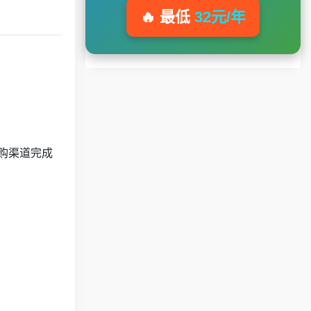
🔥 最低
32元/年
内购渠道完成