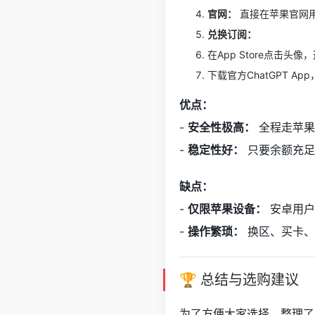
官网：
直接在苹果官网
兑换订阅：
在App Store点击头像
下载官方ChatGPT A
优点：
-
安全性极高：
全程走苹果
-
稳定性好：
只要余额充足
缺点：
-
仅限苹果设备：
安卓用户
-
操作繁琐：
换区、买卡、
🏆 总结与选购建议
为了方便大家选择，整理了