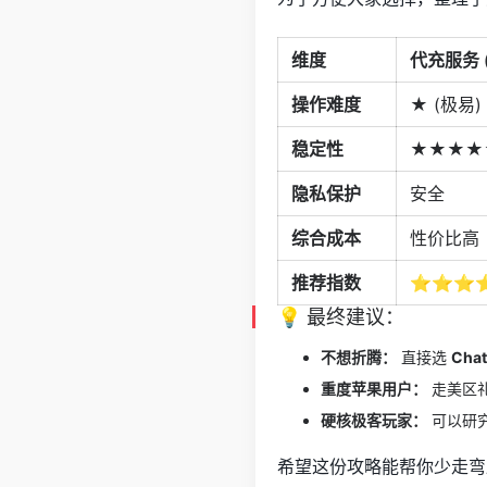
维度
代充服务 
操作难度
★ (极易)
稳定性
★★★★
隐私保护
安全
综合成本
性价比高
推荐指数
⭐⭐⭐
💡 最终建议：
不想折腾：
直接选
Cha
重度苹果用户：
走美区
硬核极客玩家：
可以研究
希望这份攻略能帮你少走弯