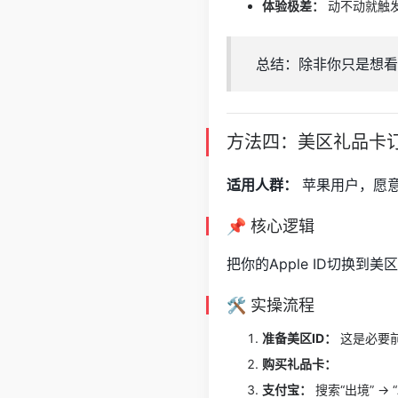
体验极差：
动不动就触
总结：除非你只是想看
方法四：美区礼品卡订
适用人群：
苹果用户，愿
📌 核心逻辑
把你的Apple ID切换
🛠️ 实操流程
准备美区ID：
这是必要前
购买礼品卡：
支付宝：
搜索“出境” ->