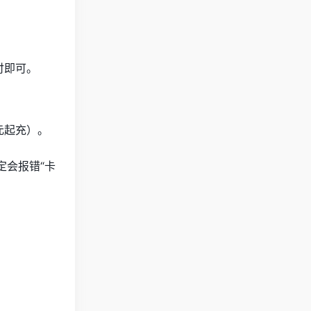
付即可。
元起充）。
定会报错“卡