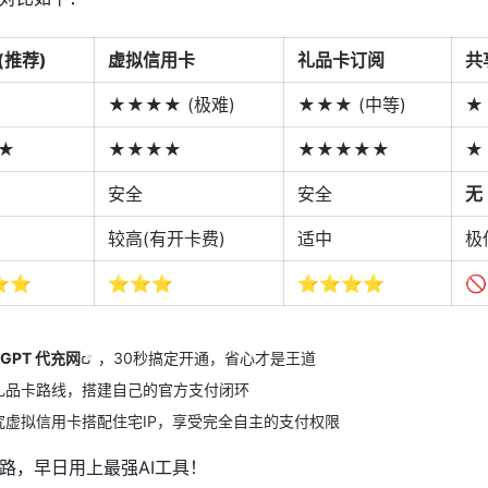
(推荐)
虚拟信用卡
礼品卡订阅
共
★★★★ (极难)
★★★ (中等)
★
★
★★★★
★★★★★
★
安全
安全
无
较高(有开卡费)
适中
极
⭐⭐
⭐⭐⭐
⭐⭐⭐⭐

tGPT 代充网
，30秒搞定开通，省心才是王道
礼品卡路线，搭建自己的官方支付闭环
虚拟信用卡搭配住宅IP，享受完全自主的支付权限
路，早日用上最强AI工具！