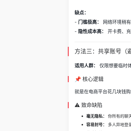
缺点：
-
门槛极高：
网络环境稍有
-
隐性成本高：
开卡费、充
方法三：共享账号（
适用人群：
仅限想要临时
📌 核心逻辑
就是在电商平台花几块钱购
⚠️ 致命缺陷
毫无隐私：
你所有的聊天
容易封号：
多人异地登录