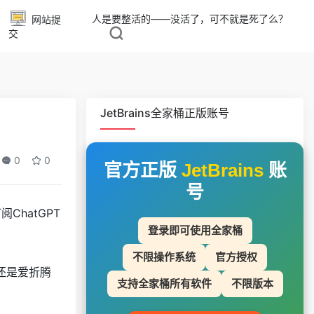
人是要整活的——没活了，可不就是死了么？
网站提
交
JetBrains全家桶正版账号
0
0
官方正版
JetBrains
账
号
ChatGPT
登录即可使用全家桶
不限操作系统
官方授权
还是爱折腾
支持全家桶所有软件
不限版本