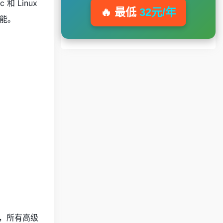
 和 Linux
🔥 最低
32元/年
能。
年，所有高级