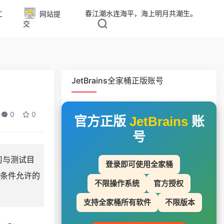
春江潮水连海平，海上明月共潮生。
工
网站提
交
JetBrains全家桶正版账号
0
0
官方正版
JetBrains
账
号
学习与测试目
登录即可使用全家桶
条件允许的
不限操作系统
官方授权
支持全家桶所有软件
不限版本