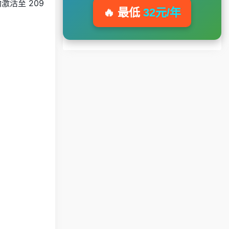
激活至 209
🔥 最低
32元/年
！