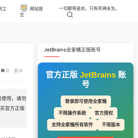
一切都将逝去，只有死神永生。
同工
网站提
交
JetBrains全家桶正版账号
0
0
官方正版
JetBrains
账
号
学习使用，请勿
登录即可使用全家桶
买官方正版
不限操作系统
官方授权
支持全家桶所有软件
不限版本