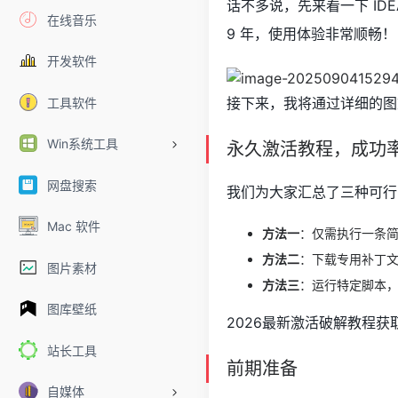
话不多说，先来看一下 IDE
在线音乐
9 年，使用体验非常顺畅！
开发软件
接下来，我将通过详细的图
工具软件
Win系统工具
永久激活教程，成功
网盘搜索
我们为大家汇总了三种可行
Mac 软件
方法一
：仅需执行一条简
方法二
：下载专用补丁
图片素材
方法三
：运行特定脚本
图库壁纸
2026最新激活破解教程获
站长工具
前期准备
自媒体