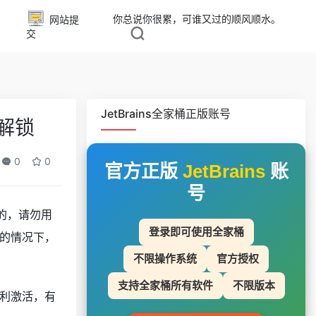
你总说你很累，可谁又过的顺风顺水。
网站提
交
JetBrains全家桶正版账号
全解锁
0
0
官方正版
JetBrains
账
号
的，请勿用
登录即可使用全家桶
的情况下，
不限操作系统
官方授权
支持全家桶所有软件
不限版本
顺利激活，有