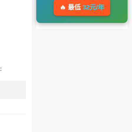
🔥 最低
32元/年
：