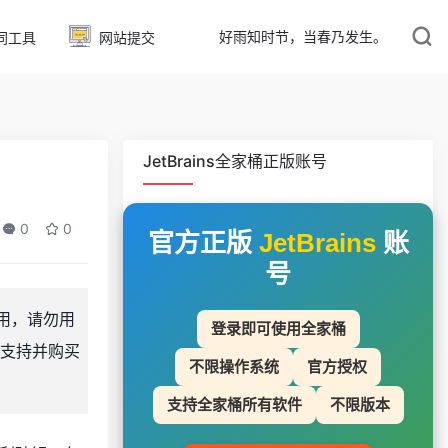
好雨知时节，当春乃发生。
同工具
网站提交
JetBrains全家桶正版账号
0
0
官方正版
JetBrains
账
号
用，请勿用
登录即可使用全家桶
支持并购买
不限操作系统
官方授权
支持全家桶所有软件
不限版本