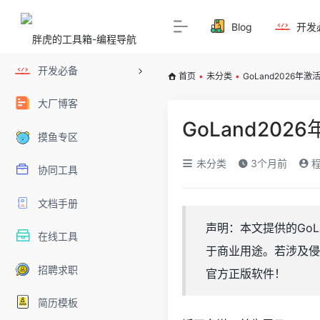
Blog
开发
开发必备
首页
•
未分类
•
GoLand2026
大厂博客
GoLand20
摸鱼专区
未分类
3个月前
程
协同工具
文档手册
声明：本文提供的Go
在线工具
于商业用途。若涉及侵
招聘求职
官方正版软件！
简历模板