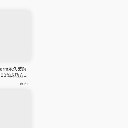
harm永久破解
00%成功方
611