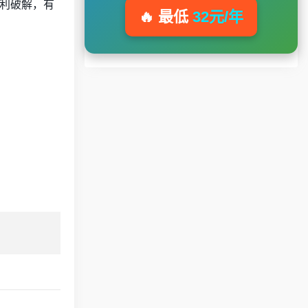
顺利破解，有
🔥 最低
32元/年