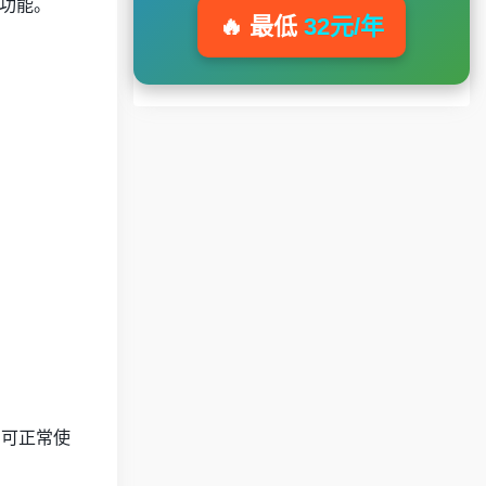
功能。
🔥 最低
32元/年
！
均可正常使