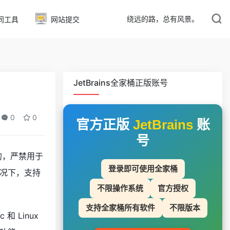
绕远的路，总有风景。
同工具
网站提交
JetBrains全家桶正版账号
0
0
官方正版
JetBrains
账
号
目的，严禁用于
登录即可使用全家桶
况下，支持
不限操作系统
官方授权
支持全家桶所有软件
不限版本
 和 Linux