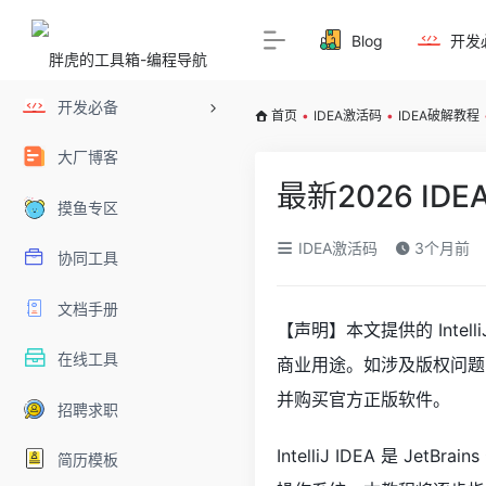
Blog
开发
开发必备
首页
•
IDEA激活码
•
IDEA破解教程
大厂博客
最新2026 I
摸鱼专区
IDEA激活码
3个月前
协同工具
文档手册
【声明】本文提供的 Inte
在线工具
商业用途。如涉及版权问题
并购买官方正版软件。
招聘求职
IntelliJ IDEA 是 Je
简历模板