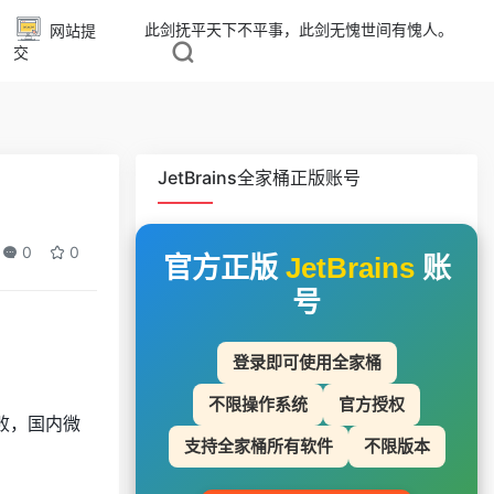
此剑抚平天下不平事，此剑无愧世间有愧人。
网站提
交
JetBrains全家桶正版账号
0
0
官方正版
JetBrains
账
号
登录即可使用全家桶
不限操作系统
官方授权
败，国内微
支持全家桶所有软件
不限版本