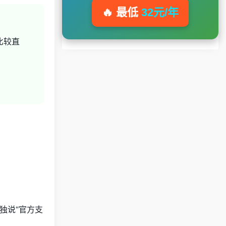
🔥 最低
32元/年
比较直
独说“官方支