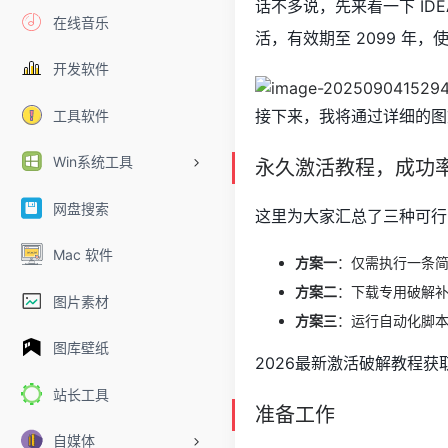
话不多说，先来看一下 IDE
在线音乐
活，有效期至 2099 年
开发软件
接下来，我将通过详细的图文
工具软件
Win系统工具
永久激活教程，成功
网盘搜索
这里为大家汇总了三种可行
Mac 软件
方案一
：仅需执行一条简
方案二
：下载专用破解
图片素材
方案三
：运行自动化脚
图库壁纸
2026最新激活破解教程获
站长工具
准备工作
自媒体