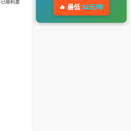
件已顺利激
🔥 最低
32元/年