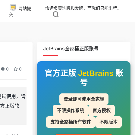
命运负责洗牌和发牌，而我们只能出牌。
网站提
交
JetBrains全家桶正版账号
0
0
官方正版
JetBrains
账
号
习测试使用，请
登录即可使用全家桶
方正版软
不限操作系统
官方授权
支持全家桶所有软件
不限版本