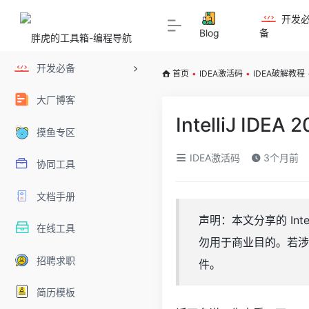
开发
Blog
备
开发必备
首页
•
IDEA激活码
•
IDEA破解教程
大厂博客
IntelliJ 
摸鱼专区
IDEA激活码
3个月前
协同工具
文档手册
声明：本文分享的 Int
在线工具
勿用于商业目的。若涉
招聘求职
件。
简历模板