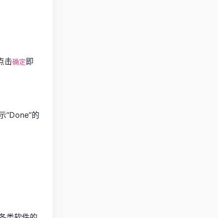
点击
即
确定
Done”的
桶各类软件的