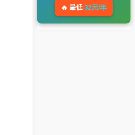
🔥 最低
32元/年
。