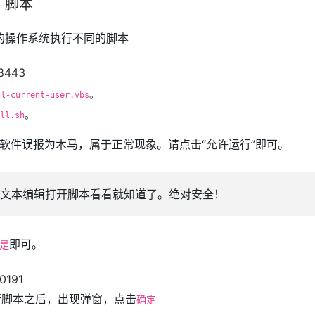
丁脚本
的操作系统执行不同的脚本
。
ll-current-user.vbs
。
ll.sh
软件误报为木马，属于正常现象。请点击“允许运行”即可。
文本编辑打开脚本看看就知道了。绝对安全！
即可。
是
运行脚本之后，出现弹窗，点击
确定