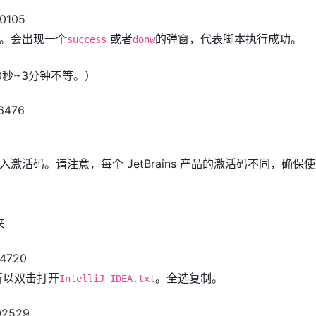
。会出现一个
或者
的弹窗，代表脚本执行成功。
success
donw
0秒~3分钟不等。）
激活码。请注意，每个 JetBrains 产品的激活码不同，确保
夹
所以双击打开
。全选复制。
IntelliJ IDEA.txt