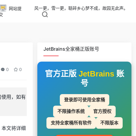
风一更，雪一更，聒碎乡心梦不成，故园无此声。
网站提
交
JetBrains全家桶正版账号
0
0
官方正版
JetBrains
账
号
学习使用，如有
登录即可使用全家桶
不限操作系统
官方授权
支持全家桶所有软件
不限版本
系统。本文将详细