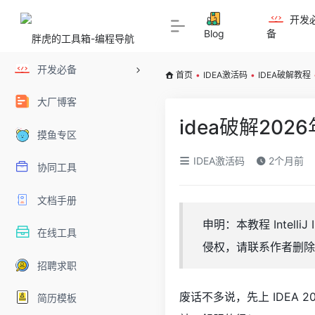
开发
Blog
备
开发必备
首页
•
IDEA激活码
•
IDEA破解教程
大厂博客
idea破解20
摸鱼专区
IDEA激活码
2个月前
协同工具
文档手册
申明：本教程 Intel
在线工具
侵权，请联系作者删除
招聘求职
废话不多说，先上 IDEA 
简历模板