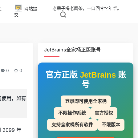
老辈子喝老鹰茶，一口回甘忆年华。
工
网站提
交
JetBrains全家桶正版账号
0
0
官方正版
JetBrains
账
号
学习使用，如有
登录即可使用全家桶
不限操作系统
官方授权
支持全家桶所有软件
不限版本
2099 年