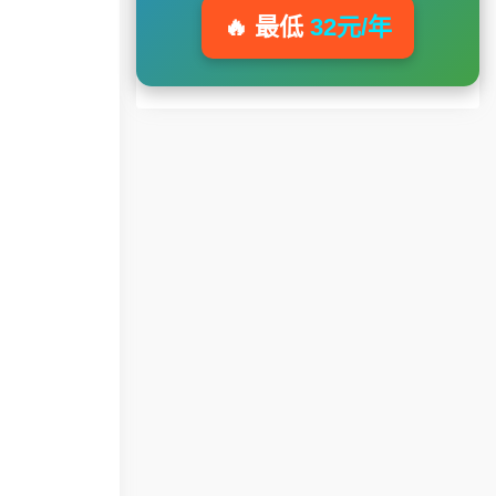
🔥 最低
32元/年