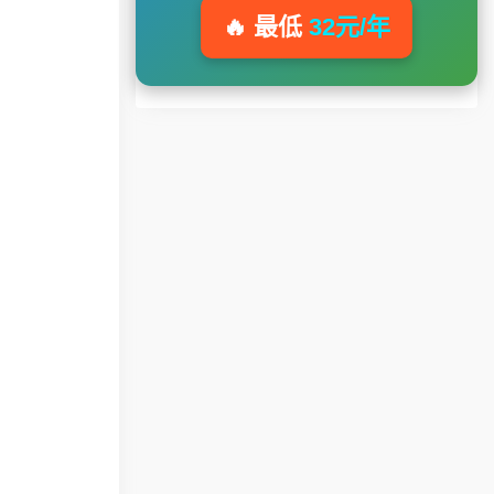
🔥 最低
32元/年