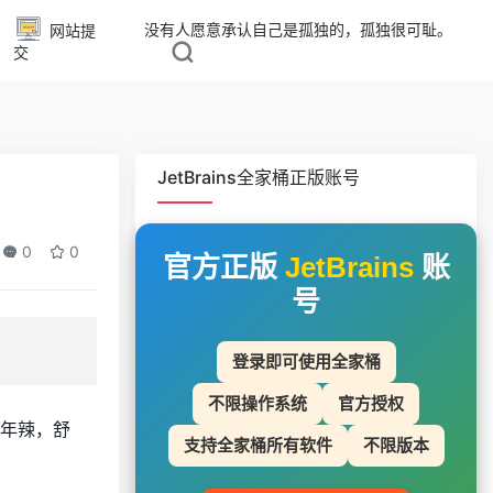
没有人愿意承认自己是孤独的，孤独很可耻。
网站提
交
JetBrains全家桶正版账号
0
0
官方正版
JetBrains
账
号
登录即可使用全家桶
不限操作系统
官方授权
 年辣，舒
支持全家桶所有软件
不限版本