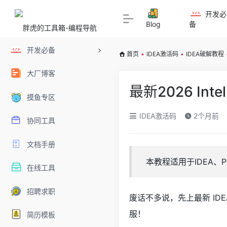
开发必
Blog
备
开发必备
首页
•
IDEA激活码
•
IDEA破解教程
大厂博客
最新2026 Int
摸鱼专区
IDEA激活码
2个月前
协同工具
文档手册
本教程适用于IDEA、PyC
在线工具
招聘求职
废话不多说，先上最新 ID
服！
简历模板