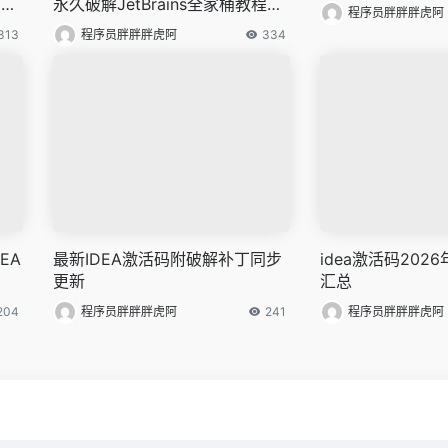
（含
永久破解JetBrains全家桶教程
程序员胖胖胖虎阿
（附2099年有效期截图）
313
程序员胖胖胖虎阿
334
EA
最新IDEA激活码附破解补丁同步
idea激活码20
更新
汇总
204
程序员胖胖胖虎阿
241
程序员胖胖胖虎阿