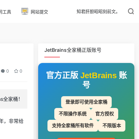
知君肝胆昭昭刻前文。
同工具
网站提交
JetBrains全家桶正版账号
0
0
官方正版
JetBrains
账
号
ins全家桶！
登录即可使用全家桶
不限操作系统
官方授权
9年，非常给
支持全家桶所有软件
不限版本