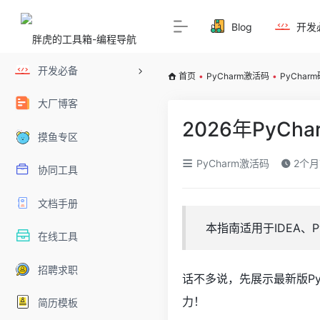
Blog
开发
开发必备
首页
•
PyCharm激活码
•
PyChar
大厂博客
2026年PyC
摸鱼专区
PyCharm激活码
2个月
协同工具
文档手册
本指南适用于IDEA、Py
在线工具
招聘求职
话不多说，先展示最新版Py
力！
简历模板