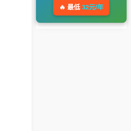
🔥 最低
32元/年