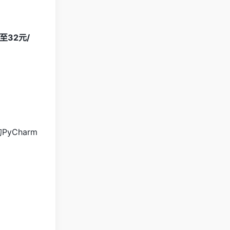
32元/
的PyCharm