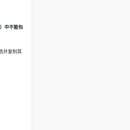
）中不能包
全选并复制其
。