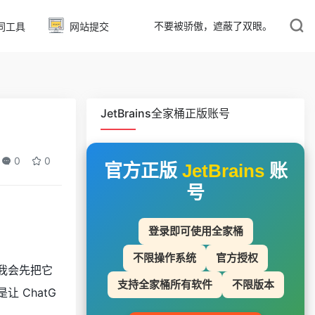
不要被骄傲，遮蔽了双眼。
同工具
网站提交
JetBrains全家桶正版账号
0
0
官方正版
JetBrains
账
号
登录即可使用全家桶
不限操作系统
官方授权
。我会先把它
支持全家桶所有软件
不限版本
 ChatG