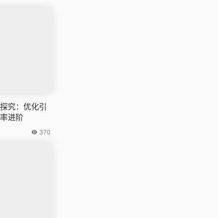
探究：优化引
率进阶
370