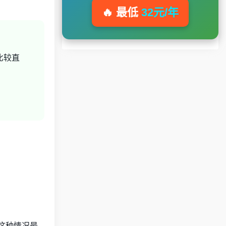
🔥 最低
32元/年
比较直
这种情况最