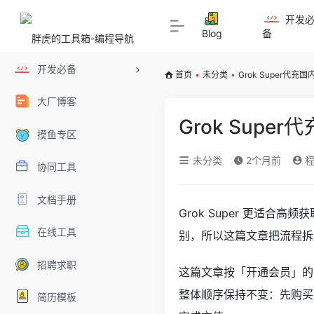
开发
Blog
备
开发必备
首页
•
未分类
•
Grok Super代充
大厂博客
Grok Supe
摸鱼专区
未分类
2个月前
程
协同工具
文档手册
Grok Super 更适
在线工具
别，所以这篇文章把流程拆
招聘求职
这篇文章按「开通会员」的角
整体顺序保持不变：先购买 G
简历模板