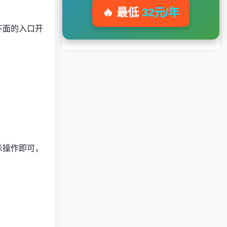
🔥 最低
32元/年
下面的入口开
提示操作即可，