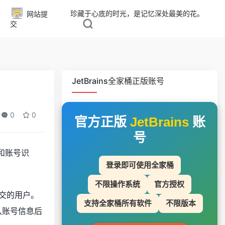
珍藏于心底的时光，是记忆深处最美的花。
网站提
交
JetBrains全家桶正版账号
0
0
官方正版
JetBrains
账
号
款和账号识
登录即可使用全家桶
不限操作系统
官方授权
提交的用户。
支持全家桶所有软件
不限版本
确认账号信息后