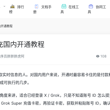
必
排行
文档手
在线工
协同工
榜
册
具
具
国内开通教程
r代充国内开通教程
序员胖胖胖虎阿
108
合高频获取实时信息的人。对国内用户来说，开通时最容易卡住的是付
成可执行的几步。
度来讲，适合已经登录 X / Grok，只是不知道账号 ID 怎么
rok Super 充值卡密，再验证卡密，获取并粘贴账号 ID，