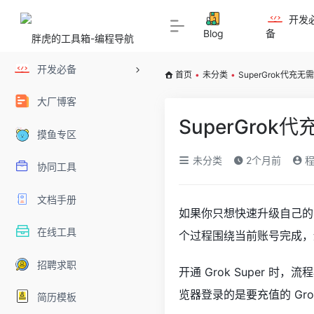
开发
Blog
备
开发必备
首页
•
未分类
•
SuperGrok代充
大厂博客
SuperGro
摸鱼专区
未分类
2个月前
程
协同工具
文档手册
如果你只想快速升级自己的 
在线工具
个过程围绕当前账号完成，
招聘求职
开通 Grok Super 
览器登录的是要充值的 Gro
简历模板