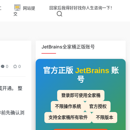
回家后我得好好找你人生咨询一下！
工
网站提
交
JetBrains全家桶正版账号
0
0
官方正版
JetBrains
账
号
成开通。 整
登录即可使用全家桶
不限操作系统
官方授权
操作前先确认浏
支持全家桶所有软件
不限版本