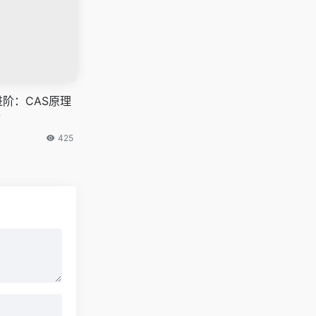
进阶：CAS原理
析
425