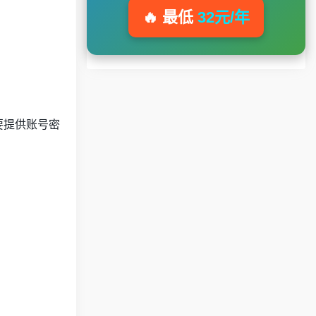
🔥 最低
32元/年
需要提供账号密