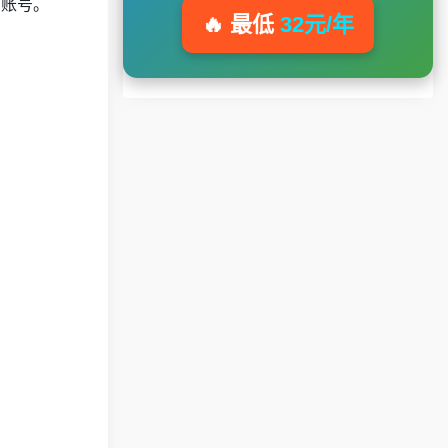
的账号。
🔥 最低
32元/年