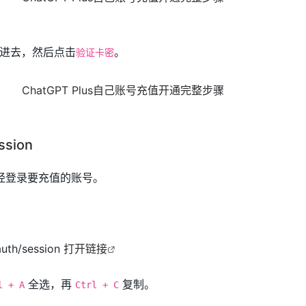
进去，然后点击
。
验证卡密
sion
认已经登录要充值的账号。
auth/session
打开链接
全选，再
复制。
l + A
Ctrl + C