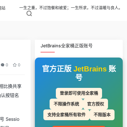
一生之重，不过饱餐和被爱；一生所求，不过温暖与良人。
网站
JetBrains全家桶正版账号
0
0
官方正版
JetBrains
账
号
。相比换共享
登录即可使用全家桶
确认按钮名
不限操作系统
官方授权
支持全家桶所有软件
不限版本
essio