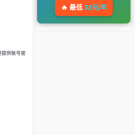
🔥 最低
32元/年
需要提供账号密