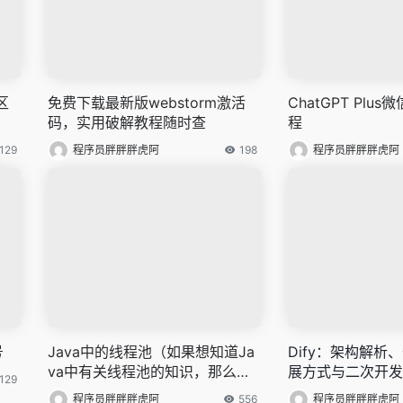
区
免费下载最新版webstorm激活
ChatGPT Plu
码，实用破解教程随时查
程
129
程序员胖胖胖虎阿
198
程序员胖胖胖虎阿
号
Java中的线程池（如果想知道Ja
Dify：架构解析
va中有关线程池的知识，那么只
展方式与二次开发
129
看这一篇就足够了！）
程序员胖胖胖虎阿
556
程序员胖胖胖虎阿