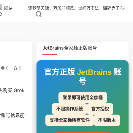
逐梦尽天际，万般非顺意。世间万千法，碾碎赤子心。
网站
交
JetBrains全家桶正版账号
0
0
官方正版
JetBrains
账
号
购买 Grok
登录即可使用全家桶
不限操作系统
官方授权
对账号信息能
支持全家桶所有软件
不限版本