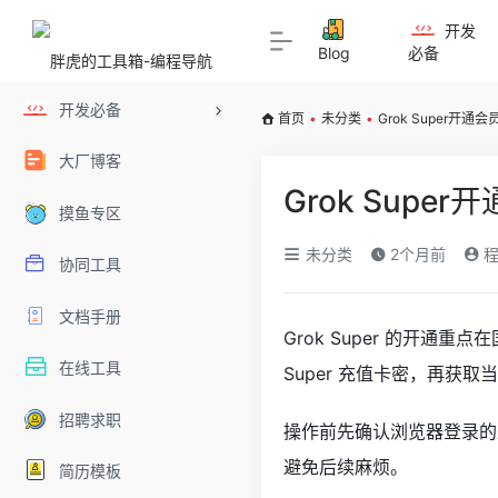
开发
Blog
必备
开发必备
首页
•
未分类
•
Grok Super开
大厂博客
Grok Sup
摸鱼专区
未分类
2个月前
程
协同工具
文档手册
Grok Super 的开通
在线工具
Super 充值卡密，再获取当
招聘求职
操作前先确认浏览器登录的是
避免后续麻烦。
简历模板