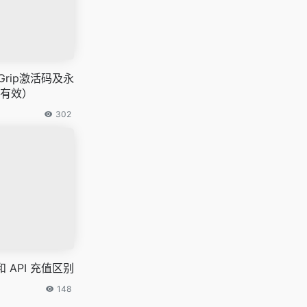
aGrip激活码及永
有效）
302
值和 API 充值区别
148