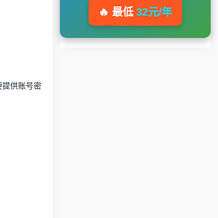
🔥 最低
32元/年
需要提供账号密