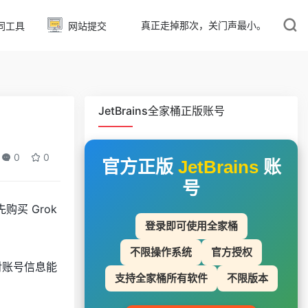
真正走掉那次，关门声最小。
同工具
网站提交
JetBrains全家桶正版账号
0
0
官方正版
JetBrains
账
号
购买 Grok
登录即可使用全家桶
不限操作系统
官方授权
对账号信息能
支持全家桶所有软件
不限版本