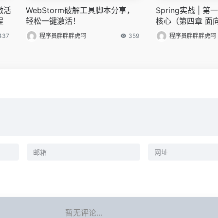
激活
WebStorm破解工具脚本分享，
Spring实战 | 第
程
轻松一键激活！
核心（第四章 面向
g）
437
程序员胖胖胖虎阿
359
程序员胖胖胖虎阿
暂无评论...