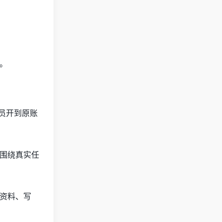
功。
会员开到原账
围绕真实任
理资料、写