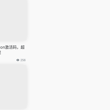
ion激活码，超
程
256