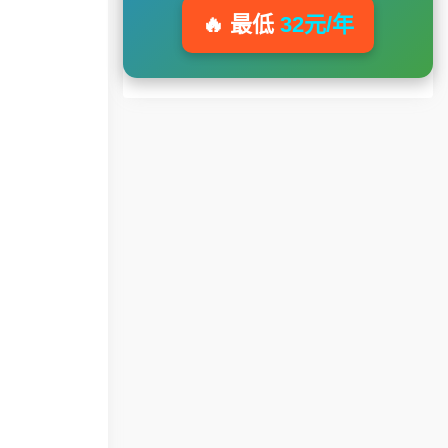
🔥 最低
32元/年