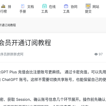
排
文档
在线
协同
网站
行榜
手册
工具
工具
提交
会员开通订阅教程
lus会员开通订阅教程
序员胖胖胖虎阿
97
tGPT Plus 充值会比注册账号更麻烦。 通过卡密充值，可以先
认当前 ChatGPT 账号。这样不需要切换共享账号，也能保留自己
、获取 Session、确认账号信息几个环节展开。操作前先确