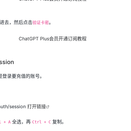
进去，然后点击
。
验证卡密
sion
认已经登录要充值的账号。
auth/session
打开链接
全选，再
复制。
l + A
Ctrl + C