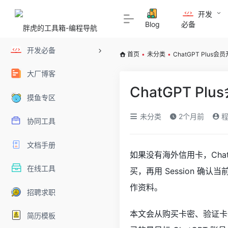
开发
Blog
必备
开发必备
首页
•
未分类
•
ChatGPT Plus
大厂博客
ChatGPT P
摸鱼专区
未分类
2个月前
程
协同工具
文档手册
如果没有海外信用卡，Cha
在线工具
买，再用 Session 确
作资料。
招聘求职
本文会从购买卡密、验证卡密
简历模板