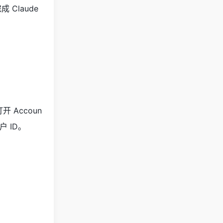
Claude
 Accoun
用户 ID。