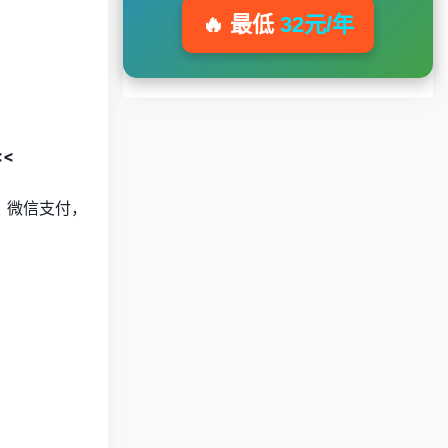
🔥 最低
32元/年
<<
宝、微信支付，