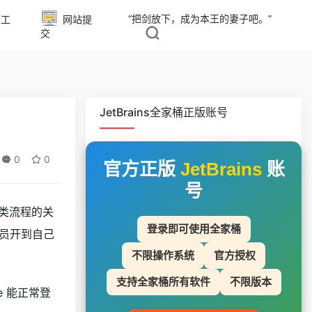
“把剑放下，成为本王的妻子吧。”
同工
网站提
交
JetBrains全家桶正版账号
0
0
官方正版
JetBrains
账
号
这类流程的关
登录即可使用全家桶
把会员开到自己
不限操作系统
官方授权
支持全家桶所有软件
不限版本
e 能正常登