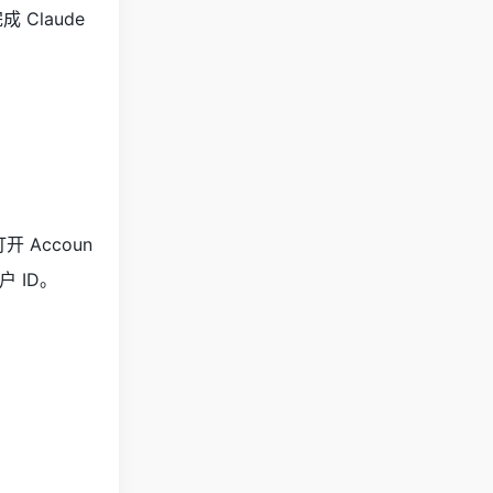
Claude
 Accoun
用户 ID。