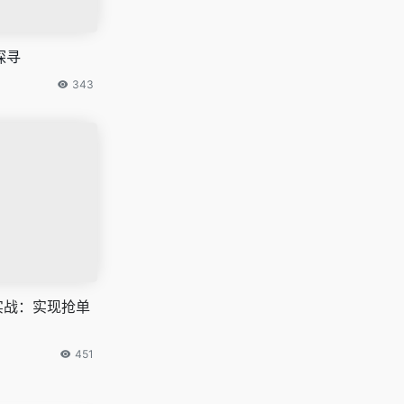
探寻
343
实战：实现抢单
451