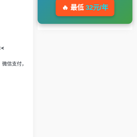
🔥 最低
32元/年
<<
宝、微信支付，