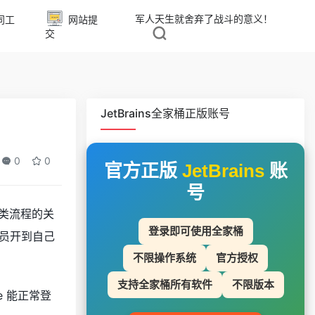
军人天生就舍弃了战斗的意义！
同工
网站提
交
JetBrains全家桶正版账号
0
0
官方正版
JetBrains
账
号
这类流程的关
登录即可使用全家桶
把会员开到自己
不限操作系统
官方授权
支持全家桶所有软件
不限版本
e 能正常登