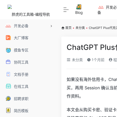
开发必
Blog
备
开发必备
首页
•
未分类
•
ChatGPT Plu
大厂博客
ChatGPT P
摸鱼专区
未分类
1个月前
程
协同工具
文档手册
如果没有海外信用卡，Cha
在线工具
买，再用 Session 确
作资料。
招聘求职
本文会从购买卡密、验证卡密
简历模板