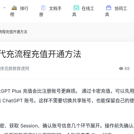
排行
文档手
在线工
协同工
榜
册
具
具
s代充流程充值开通方法
lus代充流程充值开通方法
序员胖胖胖虎阿
88
tGPT Plus 充值会比注册账号更麻烦。 通过卡密充值，可以先
认当前 ChatGPT 账号。这样不需要切换共享账号，也能保留自己
、获取 Session、确认账号信息几个环节展开。操作前先确