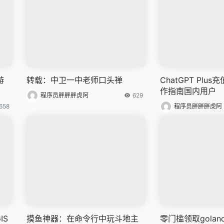
游
转载：中卫一中老师口头禅
ChatGPT Plu
作指南国内用户
程序员胖胖胖虎阿
629
658
程序员胖胖胖虎阿
IS
摸鱼神器：在命令行中玩斗地主
零门槛领取gola