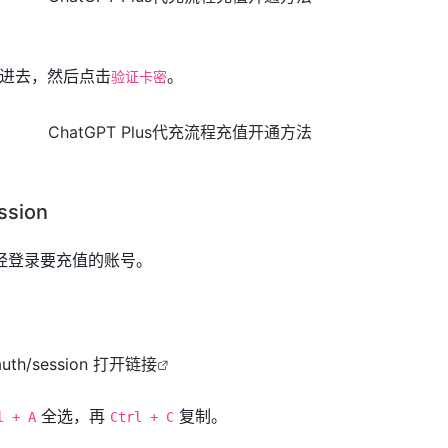
进去，然后点击
。
验证卡密
sion
认已经登录要充值的账号。
auth/session
打开链接
全选，再
复制。
l + A
Ctrl + C