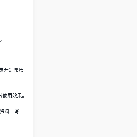
功。
会员开到原账
试使用效果。
理资料、写