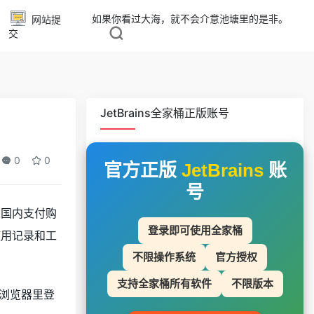
如果你看过大海，就不会介意池塘里的是非。
网站提
交
JetBrains全家桶正版账号
0
0
官方正版
JetBrains
账
号
用国内支付购
登录即可使用全家桶
的使用记录和工
不限操作系统
官方授权
支持全家桶所有软件
不限版本
认浏览器里登