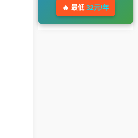
🔥 最低
32元/年