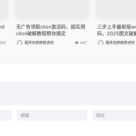
nd
无广告领取clion激活码，超实用
三步上手最新版we
clion破解教程帮你搞定
码，2025图文破
255
程序员胖胖胖虎阿
447
程序员胖胖胖虎阿