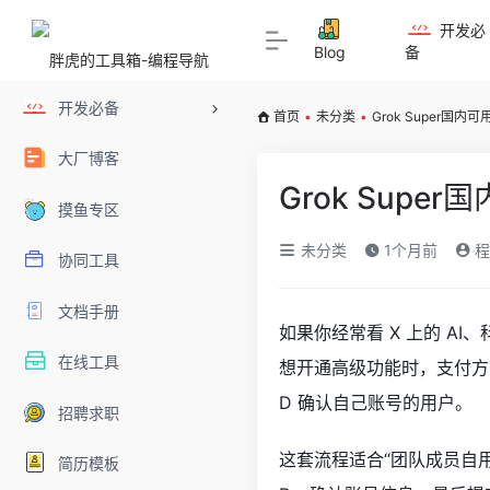
开发必
Blog
备
开发必备
首页
•
未分类
•
Grok Super国
大厂博客
Grok Sup
摸鱼专区
未分类
1个月前
程
协同工具
文档手册
如果你经常看 X 上的 A
在线工具
想开通高级功能时，支付方
D 确认自己账号的用户。
招聘求职
这套流程适合“团队成员自用”
简历模板