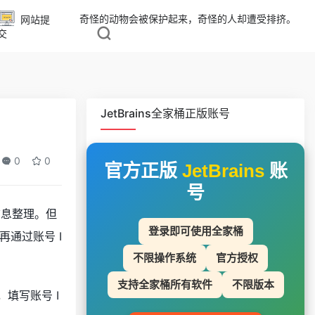
奇怪的动物会被保护起来，奇怪的人却遭受排挤。
网站提
交
JetBrains全家桶正版账号
0
0
官方正版
JetBrains
账
号
信息整理。但
登录即可使用全家桶
通过账号 I
不限操作系统
官方授权
支持全家桶所有软件
不限版本
，填写账号 I