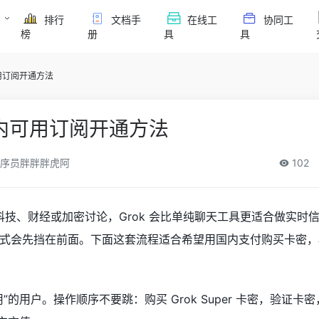
排行
文档手
在线工
协同工
榜
册
具
具
内可用订阅开通方法
er国内可用订阅开通方法
序员胖胖胖虎阿
102
I、科技、财经或加密讨论，Grok 会比单纯聊天工具更适合做实时
式会先挡在前面。下面这套流程适合希望用国内支付购买卡密，再
的用户。操作顺序不要跳：购买 Grok Super 卡密，验证卡密