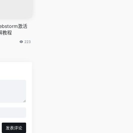
bstorm激活
解教程
223