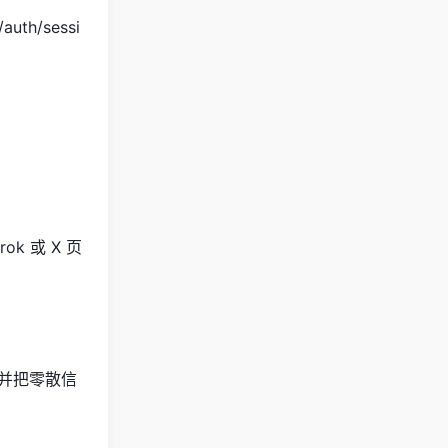
h/sessi
 或 X 页
，并把零散信