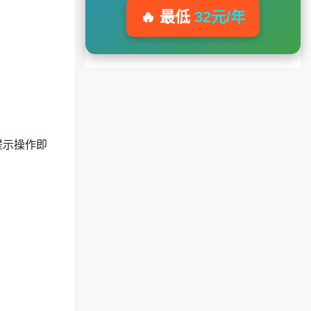
🔥 最低
32元/年
面提示操作即