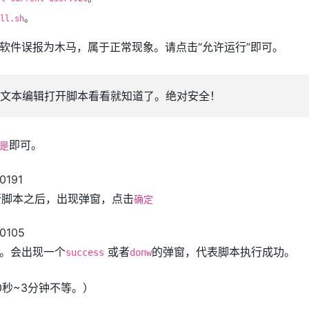
。
ll.sh
软件误报为木马，属于正常现象。请点击“允许运行”即可。
文本编辑打开脚本看看就知道了。绝对安全！
即可。
是
运行脚本之后，出现弹窗，点击
确定
。会出现一个
或者
的弹窗，代表脚本执行成功。
success
donw
0秒~3分钟不等。）