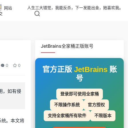
人生三大错觉，我能反杀，下一发能出金，她喜欢我。
网站
交
JetBrains全家桶正版账号
0
0
官方正版
JetBrains
账
号
用，如有侵
登录即可使用全家桶
不限操作系统
官方授权
支持全家桶所有软件
不限版本
x 系统。本文将