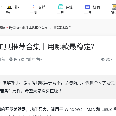
排行
文档
在线
协同
榜
手册
工具
工具
提
m破解
•
PyCharm激活工具推荐合集｜用哪款最稳定？
激活工具推荐合集｜用哪款最稳定？
月前
程序员胖胖胖虎阿
307
harm破解补丁、激活码均收集于网络，请勿商用，仅供个人学习使
若条件允许，希望大家购买正版 ！
ns 推出的开发编辑器，功能强大，适用于 Windows、Mac 和 Linu