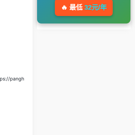
🔥 最低
32元/年
。
ps://pangh