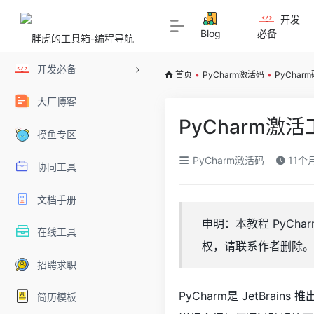
开发
Blog
必备
开发必备
首页
•
PyCharm激活码
•
PyChar
大厂博客
PyCharm
摸鱼专区
PyCharm激活码
11个
协同工具
文档手册
申明：本教程 PyC
在线工具
权，请联系作者删除。
招聘求职
PyCharm是 JetBrai
简历模板