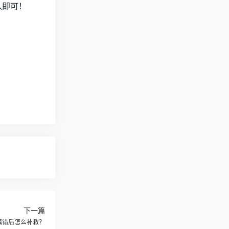
入即可！
下一篇
？填错后怎么补救？