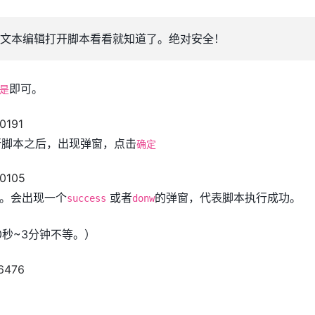
文本编辑打开脚本看看就知道了。绝对安全！
即可。
是
运行脚本之后，出现弹窗，点击
确定
。会出现一个
或者
的弹窗，代表脚本执行成功。
success
donw
0秒~3分钟不等。）