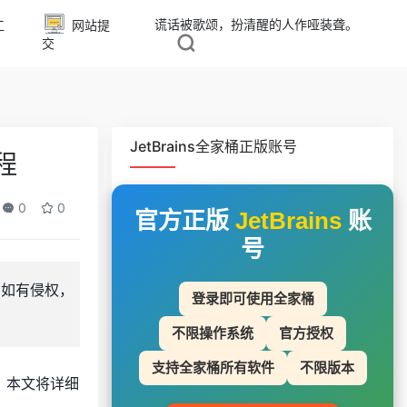
谎话被歌颂，扮清醒的人作哑装聋。
工
网站提
交
JetBrains全家桶正版账号
程
0
0
官方正版
JetBrains
账
号
，如有侵权，
登录即可使用全家桶
不限操作系统
官方授权
支持全家桶所有软件
不限版本
系统。本文将详细