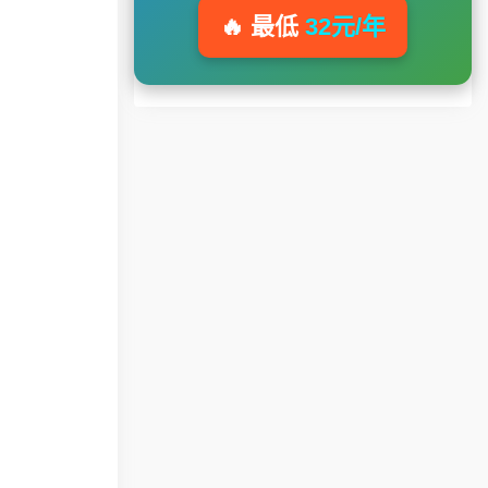
🔥 最低
32元/年
。