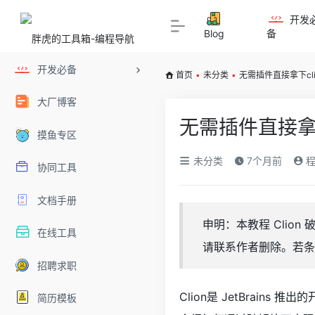
开发
Blog
备
开发必备
首页
•
未分类
•
无需插件直接拿下cli
大厂博客
无需插件直接拿下
摸鱼专区
未分类
7个月前
程
协同工具
文档手册
申明：本教程 Cli
在线工具
请联系作者删除。若条
招聘求职
Clion是 JetBrains
简历模板