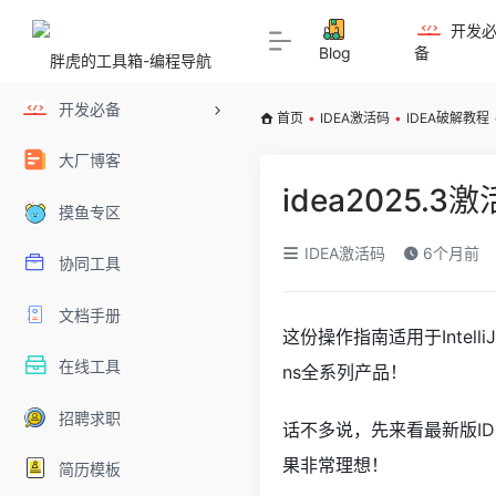
开发
Blog
备
开发必备
首页
•
IDEA激活码
•
IDEA破解教程
大厂博客
idea2025.
摸鱼专区
IDEA激活码
6个月前
协同工具
文档手册
这份操作指南适用于IntelliJ
在线工具
ns全系列产品！
招聘求职
话不多说，先来看最新版
I
果非常理想！
简历模板