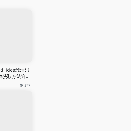
ed: idea激活码
效获取方法详解i
6最新永久有效获
277