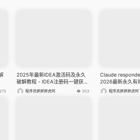
解
2025年最新IDEA激活码及永久
Claude respond
破解教程 - IDEA注册码一键获取
2026最新永久有
指南
dea激活码202
275
程序员胖胖胖虎阿
303
程序员胖胖胖虎阿
取方法详解