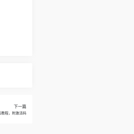
！
下一篇
3插件激活教程，附激活码