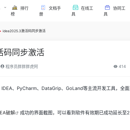
必
排行
文档手
在线工
协同工
榜
册
具
具
•
idea2025.3激活码同步激活
3激活码同步激活
程序员胖胖胖虎阿
414
 IDEA、PyCharm、DataGrip、GoLand等主流开发工具，全面支
DEA破解
成功的界面截图，可以看到软件有效期已成功延长至2