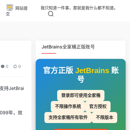
我只知道一件事，那就是我什么都不知道。
网站提
交
JetBrains全家桶正版账号
0
0
官方正版
JetBrains
账
号
持JetBrai
登录即可使用全家桶
不限操作系统
官方授权
099年，效
支持全家桶所有软件
不限版本