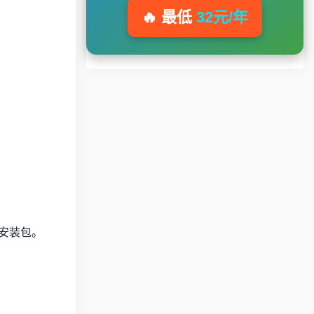
🔥 最低
32元/年
版的安装包。