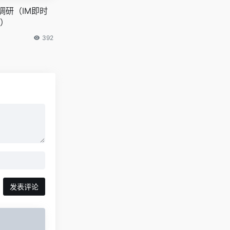
构调研（IM即时
）
392