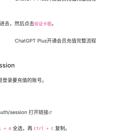
进去，然后点击
。
验证卡密
sion
认已经登录要充值的账号。
auth/session
打开链接
全选，再
复制。
l + A
Ctrl + C