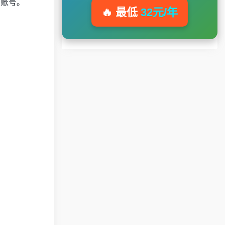
的账号。
🔥 最低
32元/年