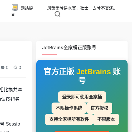
风萧萧兮易水寒，壮士一去兮不复还。
网站提
交
JetBrains全家桶正版账号
0
0
官方正版
JetBrains
账
号
。相比换共享
登录即可使用全家桶
确认按钮名
不限操作系统
官方授权
支持全家桶所有软件
不限版本
essio