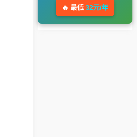
🔥 最低
32元/年