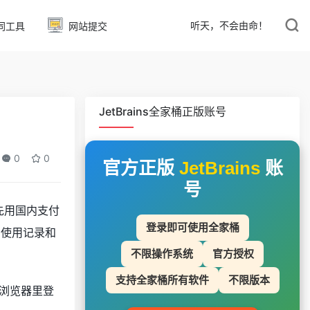
听天，不会由命！
同工具
网站提交
JetBrains全家桶正版账号
0
0
官方正版
JetBrains
账
号
以先用国内支付
登录即可使用全家桶
己的使用记录和
不限操作系统
官方授权
支持全家桶所有软件
不限版本
认浏览器里登