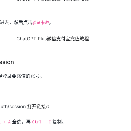
进去，然后点击
。
验证卡密
sion
认已经登录要充值的账号。
auth/session
打开链接
全选，再
复制。
l + A
Ctrl + C