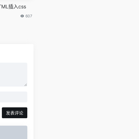
TML插入css
607