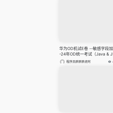
华为OD机试E卷 --敏感字段加
-24年OD统一考试（Java & J
Python & C & C++）
程序员胖胖胖虎阿