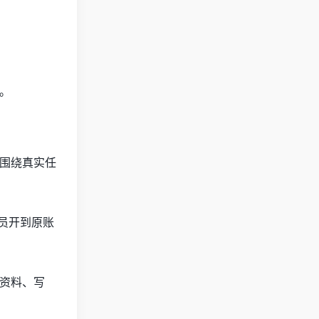
功。
围绕真实任
会员开到原账
理资料、写