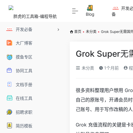
开发
Blog
备
开发必备
首页
•
未分类
•
Grok Super无
大厂博客
Grok Sup
摸鱼专区
未分类
1个月前
程
协同工具
文档手册
很多资料整理用户想用 Gr
在线工具
自己的原账号，开通会员时
己账号、用于写作改稿的人
招聘求职
Grok 充值流程的关键是
简历模板