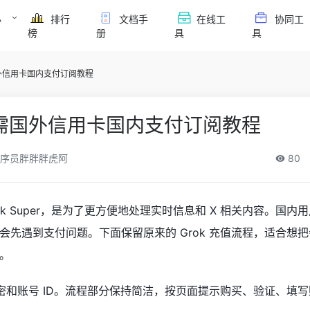
必
排行
文档手
在线工
协同工
榜
册
具
具
需国外信用卡国内支付订阅教程
er无需国外信用卡国内支付订阅教程
序员胖胖胖虎阿
80
ok Super，是为了更方便地处理实时信息和 X 相关内容。国内
会先遇到支付问题。下面保留原来的 Grok 充值流程，适合想
。
卡密和账号 ID。流程部分保持简洁，按页面提示购买、验证、填写账