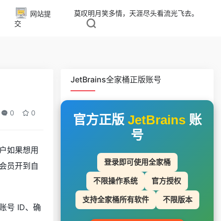
莫叹明月笑多情，天涯尽头看流光飞去。
网站提
交
JetBrains全家桶正版账号
0
0
官方正版
JetBrains
账
号
用户如果想用
登录即可使用全家桶
把会员开到自
不限操作系统
官方授权
支持全家桶所有软件
不限版本
号 ID、确