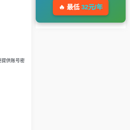
🔥 最低
32元/年
需要提供账号密